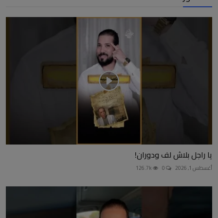
يا راجل بلاش لف ودوران!
أغسطس 1, 2026
0
126.7k