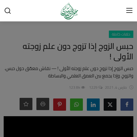
تسجيل الدخول
تسجيل
حلقات كاملة
حبس الزوج إذا تزوج دون علم زوجته
الرئيسية
الأولى !
شبهات وردود
حبس الزوج إذا تزوج دون علم زوجته الأولى ! — نقاش معمّق حول حبس،
والزوج، وإذا يجمع بين العمق العلمي والبساطة
العقيدة الإسلامية
مارس 4, 2021
1229
123.8k
رسائل مهمة
أحكام وفتاوى
لقاءات