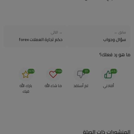
سابق ←
→ التالي
سؤال وجواب
حكم تجارة العملات forex
ما هو رد فعلك؟
1978
3166
20
4452
أفادني
لم أستفد
ما شاء الله
بارك الله
فيك
المنشورات ذات الصلة