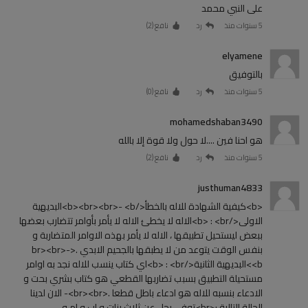
على النبي محمد
5 سنوات منذ
رد
نافع (
2
)
elyamene
بالتوفيق
5 سنوات منذ
رد
نافع (
0
)
mohamedshaban3490
هو احنا فين ....لا حول ولا قوة إلا بالله
5 سنوات منذ
رد
نافع (
2
)
justhuman4833
<b>كيفية الشهادة للاله بالخطأ</b><br><br>- <b>البديهية
الاولى</b> : <br>الاله لا يخطئ الاله لا يأمر بأوامر تتضارب بعضها
ببعض ليستحيل تطبيقها ، الاله لا يأمر بهذه الاوامر المتضاربة و
بنفس الوقت يتوعد من لا يطبقها بالجحيم الابدي .<br><br>-
<b>البديهية الثانية</b> : <br>اي كتاب ينسب للاله نجد به اوامر
مستحيلة التطبيق بسبب تضاربها القطعي هو كتاب بشري بحت و
الادعاء بنسبه للاله هو ادعاء باطل قطعا .<br><br>- الان لدينا
الحالة التالية :<br>توفي رجل عن ثلاث بنات و اب و ام و