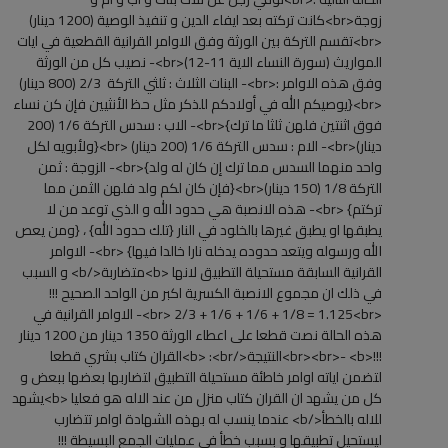
زوجة<br>كانت تركته بعد ايفاء الدين و تنفيذ الوصية (1200 دينار)
<br>تقسم التركة بين الورثة وفق الاوامر القرانية القطعية في ايات
المواريث (سورة النساء الاية 11-12)<br>- نصيب كل من الورثة
وفق هذه الاوامر :<br>- البنات الثلاث : ثلثي التركة 2/3 (800 دينار)
<br>{يوصيكم الله في أولادكم للذكر مثل حظ الأنثيين فإن كن نساء
فوق اثنتين فلهن ثلثا ما ترك}<br>- الاب : سدس التركة 1/6 (200
دينار)<br>- الام : سدس التركة 1/6 (200 دينار) <br>{ولأبويه لكل
واحد منهما السدس مما ترك إن كان له ولد}<br>- الزوجة : ثمن
التركة 1/8 (150 دينار)<br>{فإن كان لكم ولد فلهن الثمن مما
تركتم} <br>- هذه الانصبة هي حدود الله و الذي توعد من لا
يطبقها او يطبق غيرها بالخلود في النار {تلك حدود الله} ، {ومن يعص
الله ورسوله ويتعد حدوده يدخله نارا خالدا فيها} <br>- الاوامر
القرانية السابقة مستحيلة التطبيق لانها <b>متضاربة</b> و السبب
في ذلك ان مجموع الانصبة الكسرية اكبر من الواحد الصحيح !!!
<br> 2/3 + 1/6 + 1/6 + 1/8 = 1.125<br>- الاوامر القرانية في
هذه الحالة نصت قطعا على اعطاء الورثة 1350 دينار من 1200 دينار
!!!<br><br>- <b>النتيجة</b> :<br>القران كتاب بشري قطعا
لتضمن اياته اوامر خاطئة مستحيلة التطبيق لتضاربها بعضها ببعض و
كل من يشهد ان القران كتاب منزل من عند الاله هو فعليا <b>يشهد
للاله بالخطأ</b> عندما ينسب له بهذه الشهادة اوامر تتضارب
ليستحيل تطبيقها و بسبب خطأ في عمليات الجمع البسيطة !!!