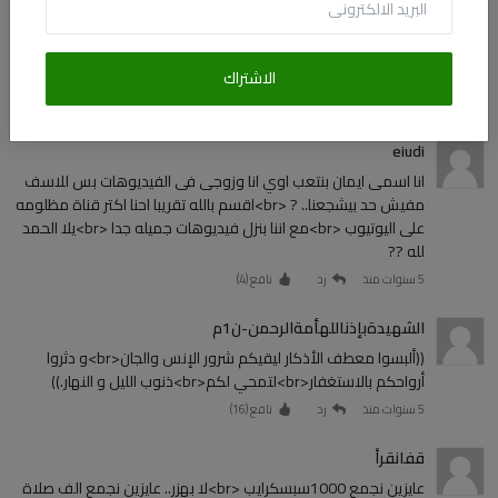
الاشتراك
التعليقات (1229)
eiudi
انا اسمى ايمان بنتعب اوي انا وزوجى فى الفيديوهات بس للاسف
مفيش حد بيشجعنا.. ? <br>اقسم بالله تقريبا احنا اكتر قناة مظلومه
على اليوتيوب <br>مع اننا بنزل فيديوهات جميله جدا <br>يلا الحمد
لله ??
5 سنوات منذ
رد
نافع (
4
)
الشهيدةبإذناللهأمةالرحمن-ن1م
((ألبسوا معطف الأذكار ليقيكم شرور الإنس والجان<br>و دثروا
أرواحكم بالاستغفار<br>لتمحي لكم<br>ذنوب الليل و النهار.))
5 سنوات منذ
رد
نافع (
16
)
قفانقرأ
عايزين نجمع 1000سبسكرايب <br>لا بهزر.. عايزين نجمع الف صلاة