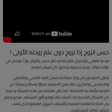
العلمانية
مقالات مكتوبة
المزيد
Arabic
حبس الزوج إذا تزوج دون علم زوجته الأولى !
فيديو تعليمي وتوعوي قيّم يتمحور حول حبس، والزوج، وإذا، ويحمل في
طيّاته فوائد علمية وعملية يحتاجها كل مسلم معاصر.
يتناول الموضوع من زوايا متعدّدة تشمل البعد الشرعي والأخلاقي
والاجتماعي والفكري، ممّا يمنح المشاهد تصوّرًا واسعًا وعميقًا عن
القضية وأبعادها المختلفة. كما يُبيّن العلاقة بين هذه المسألة وغيرها
من المسائل الشرعية ذات الصلة، ممّا يُوسّع أفق المشاهد. فيديو يجمع
بين الفائدة العلمية الرفيعة والأسلوب السهل الممتنع الذي يناسب
مختلف شرائح المشاهدين.