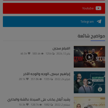
Youtube
Telegram
مواضيح شائعة
الفيلم سجين
يناير 12, 2024
1254
583.4k
46.5k
إبراهيم عيسى..الوجه والوجه الآخر
فبراير 24, 2022
1335
351.8k
28.1k
رشيد أيلال يكذب على السيدة عائشة والبخاري
سبتمبر 2, 2022
1082
128.7k
10.3k