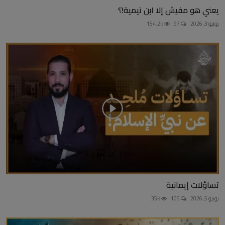
يعني هو مفيش إلا ابن تيمية!؟
يونيو 3, 2026
97
154.2k
تساؤلات إيمانية
يونيو 5, 2026
105
35k