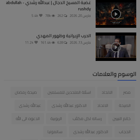
غضبة المسيخ الدجال | عبدالله رشدي - abdullah
rushdy
مارس 20, 2026
262
78k
5.4k
الحرب الإيرانية وظهور المهدي
مارس 13, 2026
628
161.4k
11.2k
الوسوم والعلامات
مصر
الالحاد
اسئلة الملحدين للمسلمين
صيحة رمضان
الصيحة
الالحاد
الدكتور عبدالله رشدى
عبدالله رشدى
خاتم النبيين
رساله لكل مكتئب
الربوبية
الدعوه الى الله
الحجاب
الدكتور عبدالله رشدى
سالمونيا