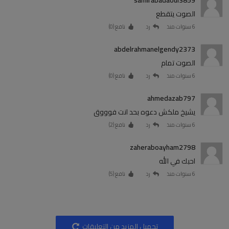
الصوت يتقطع
6 سنوات منذ
رد
نافع (
0
)
abdelrahmanelgendy2373
الصوت تمام
6 سنوات منذ
رد
نافع (
0
)
ahmedazab797
يشيخ ملكش دعوه بحد انت فوووق
6 سنوات منذ
رد
نافع (
2
)
zaheraboayham2798
احبك في الله
6 سنوات منذ
رد
نافع (
5
)
تحميل المزيد من التعليقات