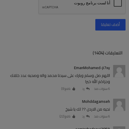
أضف تعليقا
التعليقات (1404)
EmanMohamed-ji7xy
اللهم صل وسلم وبارك على سيدنا محمد واله وصحبه عدد خلقك
وجزاكم الله خيرا
6 سنوات منذ
رد
نافع (
3
)
Mohddagamseh
تحيه من الاردن ?? لك يا شيخ
6 سنوات منذ
رد
نافع (
22
)
samirabadaoui3859