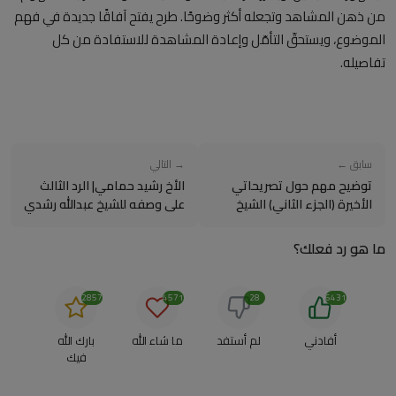
من ذهن المشاهد وتجعله أكثر وضوحًا. طرح يفتح آفاقًا جديدة في فهم
الموضوع، ويستحقّ التأمّل وإعادة المشاهدة للاستفادة من كل
تفاصيله.
سابق ←
→ التالي
توضيح مهم حول تصريحاتي
الأخ رشيد حمامي| الرد الثالث
الأخيرة (الجزء الثاني) الشيخ
على وصفه للشيخ عبدالله رشدي
عبدالله رشدي
بالترقيع في برنامجه بكل...
ما هو رد فعلك؟
2857
4571
28
6431
أفادني
لم أستفد
ما شاء الله
بارك الله
فيك