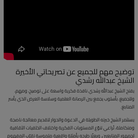
العلمانية
مقالات مكتوبة
المزيد
Arabic
توضيح مهم للجميع عن تصريحاتي الأخيرة
الشيخ عبدالله رشدي
يفتح الشيخ عبدالله رشدي نافذة فكرية واسعة على توضيح، ومهم،
وللجميع، بأسلوب يجمع بين الرصانة العلمية وسلاسة العرض الذي يأسر
المتابع.
يستثمر الشيخ خبرته الطويلة في الدعوة والحوار لتقديم معالجة ناضجة
ومتكاملة، تُراعي تنوّع المستويات الفكرية واختلاف الخلفيات الثقافية
لجمهور المتابعين. ويعزّز طرحه بأمثلة واقعية ملموسة تقرّب المفهوم