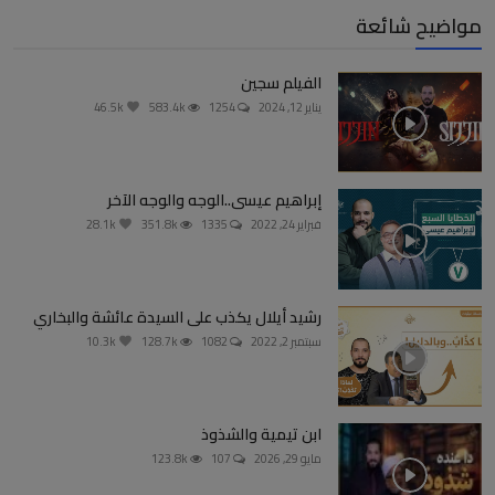
مواضيح شائعة
الفيلم سجين
يناير 12, 2024
1254
583.4k
46.5k
إبراهيم عيسى..الوجه والوجه الآخر
فبراير 24, 2022
1335
351.8k
28.1k
رشيد أيلال يكذب على السيدة عائشة والبخاري
سبتمبر 2, 2022
1082
128.7k
10.3k
ابن تيمية والشذوذ
مايو 29, 2026
107
123.8k