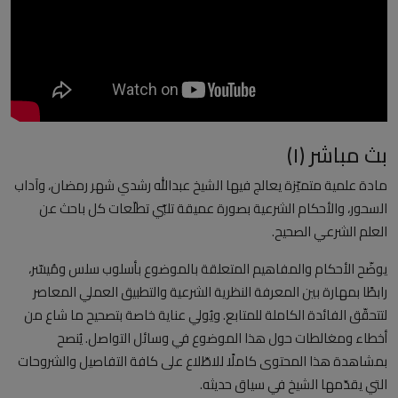
العلمانية
مقالات مكتوبة
المزيد
بث مباشر (١)
Arabic
مادة علمية متميّزة يعالج فيها الشيخ عبدالله رشدي شهر رمضان، وآداب
السحور، والأحكام الشرعية بصورة عميقة تلبّي تطلّعات كل باحث عن
العلم الشرعي الصحيح.
يوضّح الأحكام والمفاهيم المتعلقة بالموضوع بأسلوب سلس ومُيسّر،
رابطًا بمهارة بين المعرفة النظرية الشرعية والتطبيق العملي المعاصر
لتتحقّق الفائدة الكاملة للمتابع. ويُولي عناية خاصة بتصحيح ما شاع من
أخطاء ومغالطات حول هذا الموضوع في وسائل التواصل. يُنصح
بمشاهدة هذا المحتوى كاملًا للاطّلاع على كافة التفاصيل والشروحات
التي يقدّمها الشيخ في سياق حديثه.