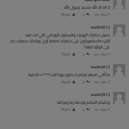
لا اله الا الله محمد رسول الله
3 سنوات منذ
رد
نافع (
0
)
wadeQ612
جميل حضرتك الهدوء والسكون الروحاني اللي انت فيه
الآن<br>متعودّون على حضرتك active أوي وبالذات حضرتك بترد
على الوليّه اياها?
3 سنوات منذ
رد
نافع (
2
)
wadeQ612
ما أتاني اشعار منكم يا دكتور بهذا البث????<br>لييه
3 سنوات منذ
رد
نافع (
0
)
wadeQ612
وعليكم السلام ورحمة ربنا وبركاته
3 سنوات منذ
رد
نافع (
0
)