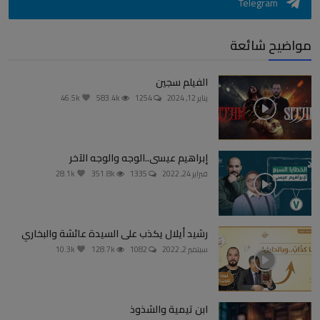
Telegram
مواضيح شائعة
الفيلم سجين
يناير 12, 2024
1254
583.4k
46.5k
إبراهيم عيسى..الوجه والوجه الآخر
فبراير 24, 2022
1335
351.8k
28.1k
رشيد أيلال يكذب على السيدة عائشة والبخاري
سبتمبر 2, 2022
1082
128.7k
10.3k
ابن تيمية والشذوذ