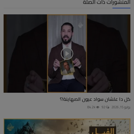
المنشورات ذات الصلة
كل دا علشان سواد عيون الصهاينة!؟
يوليو 15, 2026
92
84.2k