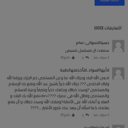
التعليقات (600)
حسينالاسوانى-ه4م
سمعت ان مسلسل مسيس
3 سنوات منذ
رد
نافع (
0
)
لاأيهاالسواد..لنتأخذمنهالطيبة
احسن الله اليك وجزاك الله عنا وعن المسلمين خير الجزاء ورزقنا الله
واياك الاخلاص ??? جزاك الله خيراً ياشيخ عبد الله ونفع بك الإسلام
والمسلمين ?وسدد خطاك وجلعك ذخراً وشرفاً وعزة للاسلام
والمسلمين واطال الله في عمرك ????<br>نفع الله بك البلاد و
العباد و أعانك الله على الأمانة?وفقك الله وسدد خطاك و أن ينفع
بعلمك كما اسأله أن يبعد عنك شرور الأشرار ...????
3 سنوات منذ
رد
نافع (
0
)
اسماءابوالسيد