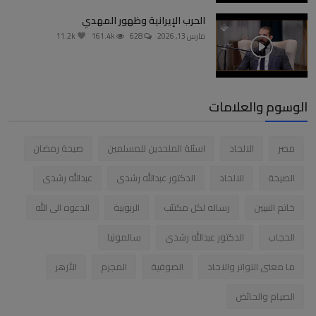
الحرب الإيرانية وظهور المهدي
مارس 13, 2026
628
161.4k
11.2k
الوسوم والعلامات
مصر
الالحاد
اسئلة الملحدين للمسلمين
صيحة رمضان
الصيحة
الالحاد
الدكتور عبدالله رشدى
عبدالله رشدى
خاتم النبيين
رساله لكل مكتئب
الربوبية
الدعوه الى الله
الحجاب
الدكتور عبدالله رشدى
سالمونيا
ما معنى التواتر والاحاد
الصوفية
المجرم
الأزهر
الصيام والحائض