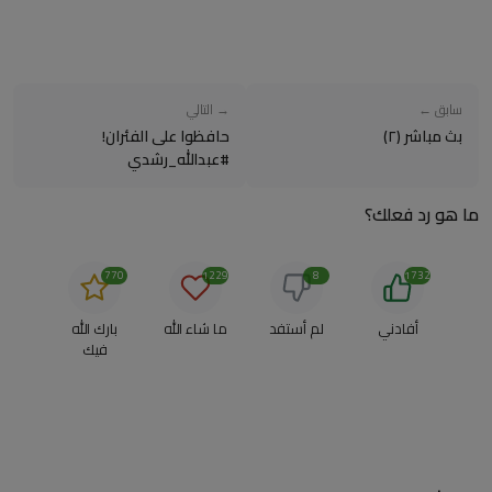
سابق ←
→ التالي
بث مباشر (٢)
حافظوا على الفئران!
#عبدالله_رشدي
ما هو رد فعلك؟
770
1229
8
1732
أفادني
لم أستفد
ما شاء الله
بارك الله
فيك