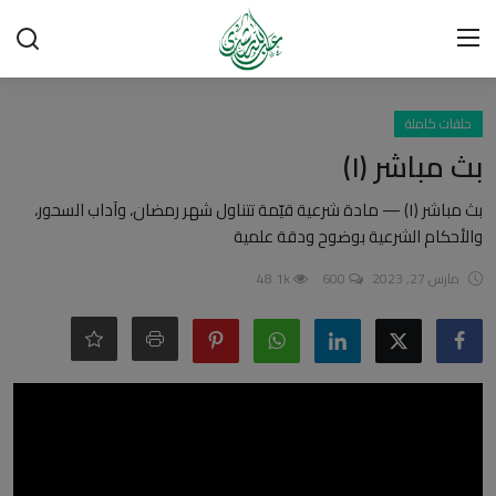
تسجيل الدخول
تسجيل
حلقات كاملة
بث مباشر (١)
الرئيسية
بث مباشر (١) — مادة شرعية قيّمة تتناول شهر رمضان، وآداب السحور،
والأحكام الشرعية بوضوح ودقة علمية
شبهات وردود
مارس 27, 2023
600
48.1k
العقيدة الإسلامية
رسائل مهمة
أحكام وفتاوى
لقاءات