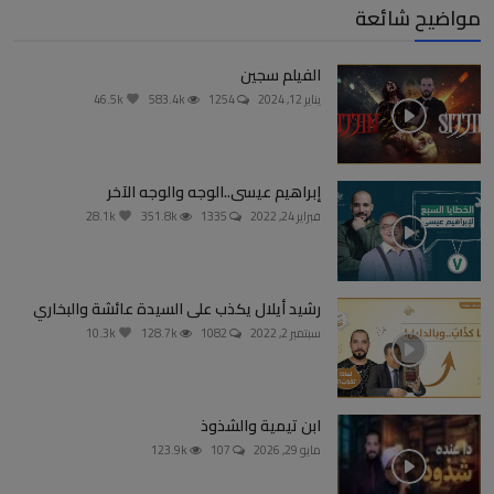
مواضيح شائعة
الفيلم سجين
يناير 12, 2024
1254
583.4k
46.5k
إبراهيم عيسى..الوجه والوجه الآخر
فبراير 24, 2022
1335
351.8k
28.1k
رشيد أيلال يكذب على السيدة عائشة والبخاري
سبتمبر 2, 2022
1082
128.7k
10.3k
ابن تيمية والشذوذ
مايو 29, 2026
107
123.9k