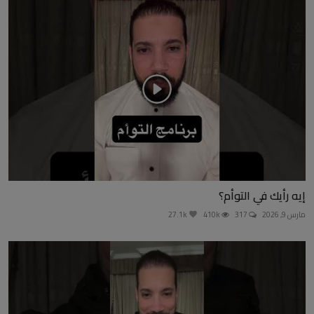
إيه رأيك في التوأم؟
مارس 9, 2026
317
410k
27.1k