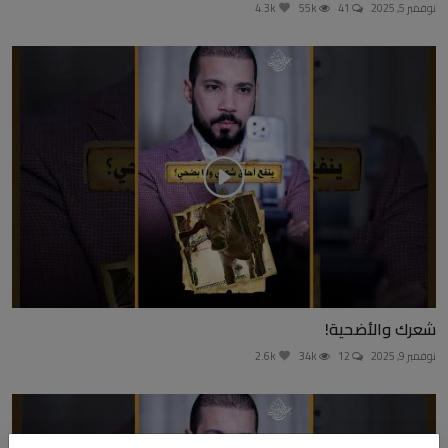
نوفمبر 5, 2025
41
55k
4.3k
شعرك والأضحية!
نوفمبر 9, 2025
12
34k
2.6k