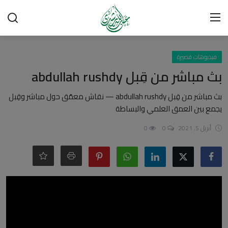
تسجيل الدخول
تسجيل
فيديوهات قصيرة
بث مباشر من قِبل abdullah rushdy
الرئيسية
بث مباشر من قِبل abdullah rushdy — نقاش معمّق حول مباشر وقِبل
يجمع بين العمق العلمي والبساطة
شبهات وردود
أبريل 5, 2021
0
0
العقيدة الإسلامية
رسائل مهمة
أحكام وفتاوى
لقاءات