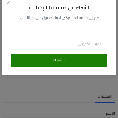
اشترك في صحيفتنا الإخبارية
انضم إلى قائمة المشتركين لدينا للحصول على آخر الأخبار ، ...
اللي حصل بين سيدنا يوسف وامرأة العزيز!
الاشتراك
أكتوبر 23, 2025
67
87.3k
6.9k
التعليقات
الاسم