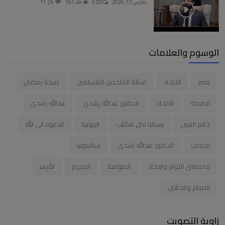
مارس 13, 2026
628
161.4k
11.2k
الوسوم والعلامات
مصر
الالحاد
اسئلة الملحدين للمسلمين
صيحة رمضان
الصيحة
الالحاد
الدكتور عبدالله رشدى
عبدالله رشدى
خاتم النبيين
رساله لكل مكتئب
الربوبية
الدعوه الى الله
الحجاب
الدكتور عبدالله رشدى
سالمونيا
ما معنى التواتر والاحاد
الصوفية
المجرم
الأزهر
الصيام والحائض
زاوية التصويت