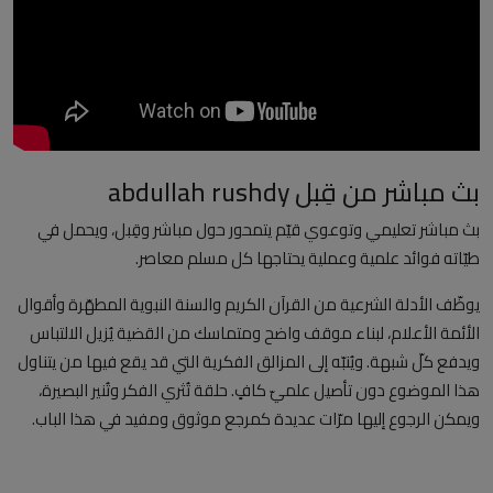
العلمانية
مقالات مكتوبة
المزيد
بث مباشر من قِبل abdullah rushdy
Arabic
بث مباشر تعليمي وتوعوي قيّم يتمحور حول مباشر وقِبل، ويحمل في
طيّاته فوائد علمية وعملية يحتاجها كل مسلم معاصر.
يوظّف الأدلة الشرعية من القرآن الكريم والسنة النبوية المطهّرة وأقوال
الأئمة الأعلام، لبناء موقف واضح ومتماسك من القضية يُزيل الالتباس
ويدفع كلّ شبهة. ويُنبّه إلى المزالق الفكرية التي قد يقع فيها من يتناول
هذا الموضوع دون تأصيل علميّ كافٍ. حلقة تُثري الفكر وتُنير البصيرة،
ويمكن الرجوع إليها مرّات عديدة كمرجع موثوق ومفيد في هذا الباب.