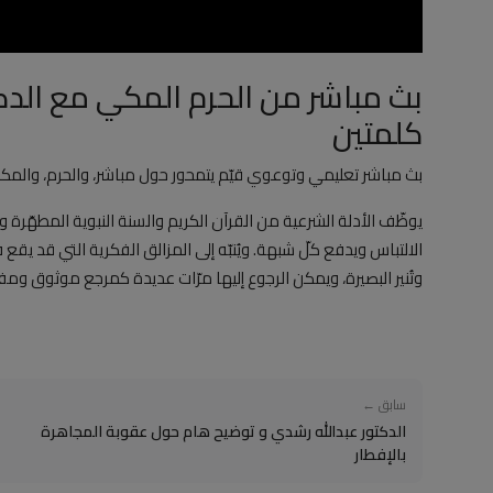
بث مباشر من الحرم المكي مع الدكت
كلمتين
بث مباشر تعليمي وتوعوي قيّم يتمحور حول مباشر، والحرم، والمك
يوظّف الأدلة الشرعية من القرآن الكريم والسنة النبوية المطهّرة
الالتباس ويدفع كلّ شبهة. ويُنبّه إلى المزالق الفكرية التي قد يق
وتُنير البصيرة، ويمكن الرجوع إليها مرّات عديدة كمرجع موثوق ومفي
سابق ←
الدكتور عبدالله رشدي و توضيح هام حول عقوبة المجاهرة
بالإفطار