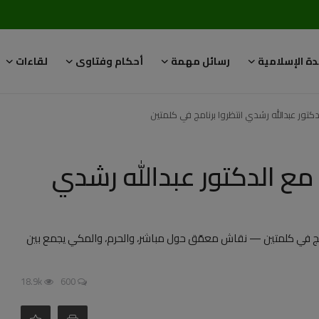
دة الإسلامية
رسائل مهمة
أحكام وفتاوى
لقاءات
تور عبدالله رشدي انتظروا برنامج في كلمتين
مع الدكتور عبدالله رشدي
نامج في كلمتين — نقاش معمّق حول مباشر، والحرم، والمكي يجمع بين
18.9k
600