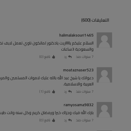
التعليقات (600)
halimalaksouri1465
السلآم عليكم ياااااريت ياذكتور لماتكون ناوي تعمل لايف 
والسعودية 3ساعات
7 سنوات منذ
رد
نافع (
0
)
moataznaser523
دعواتك يا شيخ عبد الله بالله عليك لاموات المسلمين والم
العربية والاسلامية.
7 سنوات منذ
رد
نافع (
1
)
ramyosama9832
بارك الله فيك وجزاك خيرا ورمضان كريم وكل سنه وانت طيب
7 سنوات منذ
رد
نافع (
0
)