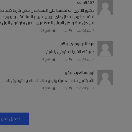
som9467
دكتور الا ترى انه تخفيفا على المسلمين مش شرط كلما دخ
فنفسح لهم المجال حتى نهون عليهم المشقة .. ولو وجد الم
في كل مرة ولكن الاولى المعتمرين الذين يطوفون لأول 
7 سنوات منذ
رد
نافع (
2
)
عبداللهابومنى-و5م
دعواتك الخويا المتوفي يا شيخ
7 سنوات منذ
رد
نافع (
0
)
لورانسالعرب-غ4و
الله يتقبل منك العمرة ونرجو منك الدعاء وبالتوفيق لك
7 سنوات منذ
رد
نافع (
0
)
تحميل المزيد