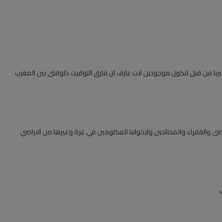
تخبرنا من قبل لنكون موجودين انت عارف ان فارق التوقيت دلوقتى بين المغرب
رضى والفقراء والمحتاجين ولاخواننا المكلومين في غزة وغيرها من الاراضي