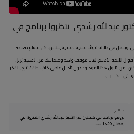
ور عبدالله رشدي انتظروا برنامج في
ي، ويحمل في طيّاته فوائد علمية وعملية يحتاجها كل مسلم معاصر.
 وأقوال الأئمة الأعلام، لبناء موقف واضح ومتماسك من القضية يُزيل
ع فيها من يتناول هذا الموضوع دون تأصيل علميّ كافٍ. حلقة تُثري الفكر
د في هذا الباب.
→ التالي
برومو برنامج في كلمتين مع الشيخ عبدالله رشدي انتظرونا في
رمضان 1440 هــ