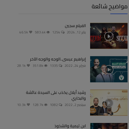
مواضيح شائعة
الفيلم سجين
يناير 12, 2024
1254
583.4k
46.5k
إبراهيم عيسى..الوجه والوجه الآخر
فبراير 24, 2022
1335
351.8k
28.1k
رشيد أيلال يكذب على السيدة عائشة
والبخاري
سبتمبر 2, 2022
1082
128.7k
10.3k
ابن تيمية والشذوذ