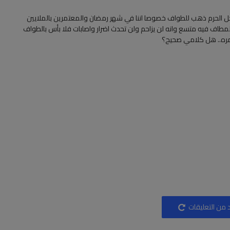
ل الحرم ذهب للطواف خصوصا اننا في شهر رمضان والمعتمرين بالملايين
طاف فيه متسع وانه لن يزاحم ولن تحدث اضرار واصابات فلا بأس بالطواف
مره.. هل كلامي صحيح؟
 من التعليقات