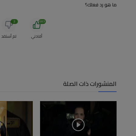
ما هو رد فعلك؟
3
683
أفادني
لم أستفد
المنشورات ذات الصلة