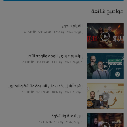
مواضيح شائعة
الفيلم سجين
يناير 12, 2024
1254
583.4k
46.5k
إبراهيم عيسى..الوجه والوجه الآخر
فبراير 24, 2022
1335
351.8k
28.1k
رشيد أيلال يكذب على السيدة عائشة والبخاري
سبتمبر 2, 2022
1082
128.7k
10.3k
ابن تيمية والشذوذ
مايو 29, 2026
107
123.8k