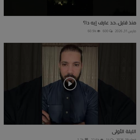
منذ قليل..حد عارف إيه دا؟
مارس 31, 2026
600
60.9k
الليلة الأولى
فبراير 19, 2026
14
22.6k
1.7k