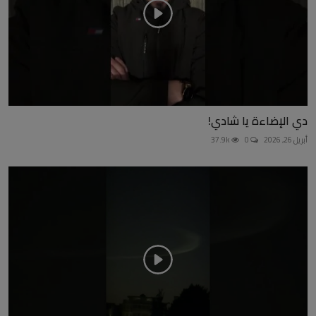
دي الإضاءة يا شادي!
أبريل 26, 2026
0
37.9k