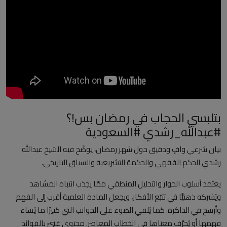
العلمانية
مقالات مكتوبة
المزيد
Arabic
بتلبسي الحجاب في رمضان بس!؟
#عبدالله_رشدي #السعودية
بيان شرعي وافٍ ودقيق حول شهر رمضان، يوضّح فيه الشيخ عبدالله
رشدي الحكم الفقهي والحكمة التشريعية والسياق التاريخي.
يعتمد أسلوب الحوار والتحليل المنطقي ممّا يجذب انتباه المشاهد
ويُشركه ذهنيًّا في تتبّع الأفكار، ويجعل المادة العلمية أقرب إلى الفهم
وأرسخ في الذاكرة. كما يُلقي الضوء على الجوانب التي كثيرًا ما يُساء
فهمها أو يُحرَّف معناها في الخطاب المعاصر. محتوى غنيّ بالفوائد