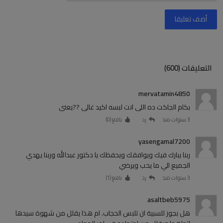
أضف تعليقا
التعليقات (600)
mervatamin4850
بكام الجاكت ده اللى انت لبسه اكيد غالى ??يعنى
3 سنوات منذ
رد
نافع (
0
)
yasengamal7200
ربنا يبارك فيك ويوافقك ويحفظك يا دكتور عبدالله وربنا يهدي
الجميع الي ما يحب ويرضي
3 سنوات منذ
رد
نافع (
1
)
asaltbeb5975
هل بجوز للسبية ان تلبس الحجاب. ام هذا يقلل من شهوة سيدها