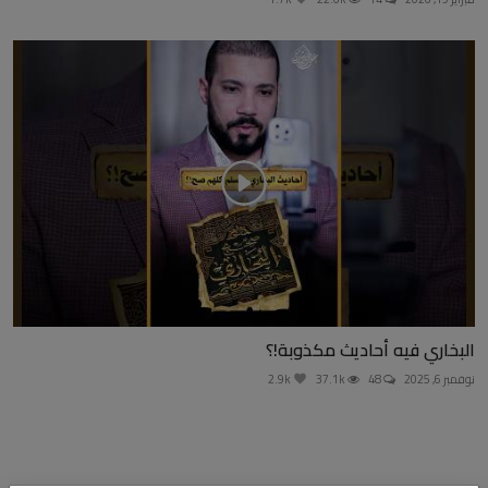
البخاري فيه أحاديث مكذوبة!؟
نوفمبر 6, 2025
48
37.1k
2.9k