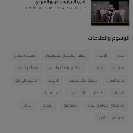
الحرب الإيرانية وظهور المهدي
مارس 13, 2026
628
161.4k
11.2k
الوسوم والعلامات
مصر
الالحاد
اسئلة الملحدين للمسلمين
صيحة رمضان
الصيحة
الالحاد
الدكتور عبدالله رشدى
عبدالله رشدى
خاتم النبيين
رساله لكل مكتئب
الربوبية
الدعوه الى الله
الحجاب
الدكتور عبدالله رشدى
سالمونيا
ما معنى التواتر والاحاد
الصوفية
المجرم
الأزهر
الصيام والحائض