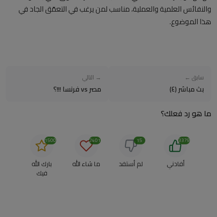
والنفائس العلمية والعملية، مناسب لمن يرغب في التعمّق الجاد في
هذا الموضوع.
سابق ←
→ التالي
بث مباشر (٤)
مصر vs فرنسا !!!؟
ما هو رد فعلك؟
1500
2401
15
3379
أفادني
لم أستفد
ما شاء الله
بارك الله
فيك