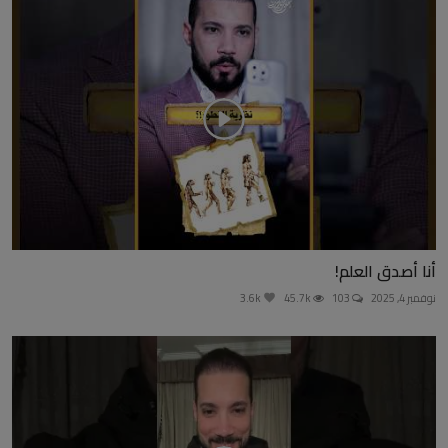
أنا أصدق العلم!
نوفمبر 4, 2025
103
45.7k
3.6k