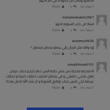
اتجاهها ويقلل من اجتهاده في امر الجهاد
3 سنوات منذ
رد
نافع (
0
)
mohamedsalem2967
استاذ فى جلب السبوبه اجتهد
3 سنوات منذ
رد
نافع (
0
)
anonimus9630
إيه وااله مثل الرجال يالي بيصلو رمضان لرمضان ?
3 سنوات منذ
رد
نافع (
0
)
souadchouai6102
انا شخصيا محجبة بس مش دايما البس خمار كبير و حجاب عريض
يعني شرعي حقيقي و في رمضان اشتريت خمارات كبيرة و حجابات
عريضة لكي البس حجاب توافق الشروط و ان شاء الله اكمل هكذا
3 سنوات منذ
رد
نافع (
0
)