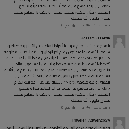
<br>اللي يريد يتوسع في علوم أشراط الساعة يقرأ و يسمع
لمختصين مثل الدكتور محمد المبيض و دكتورنا العظيم محمد
عيسى داوود الله يحفظه
4 سنوات منذ
رد
نافع (
0
)
Hossam.Ezzeldin
يا شيخ عبد الله انتم لم تدرسوا أشراط الساعة في الأزهر و حضرتك و
شيوخنا للأسف ما عندكوش علم آخر الزمان و تركتونا نجيب المعلومة
من غيركم <br>** علامة انحسار الفرات هي فقط اللي لفتت نظرك
؟!!<br>للأسف كلامك ضعيف جدا و لا يرقى لمستوى العالم
الأزهري و المكانة اللي احنا حاطينك فيها <br>بلاش تتكلم في أشراط
الساعة لانك بكده بتضلل الناس و خليك في التحرش و ف اللي
بيفسي و هو متوضي<br>** بالنسبة لمتابعين حضرتك الكرام
<br>اللي يريد يتوسع في علوم أشراط الساعة يقرأ و يسمع
لمختصين مثل الدكتور محمد المبيض و دكتورنا العظيم محمد
عيسى داوود الله يحفظه
4 سنوات منذ
رد
نافع (
0
)
Traveler_AqwerZxcvA
ومع ذالك ورغم هذه العلامة الواضحة التي اخبرنا بها الرسول اللهم