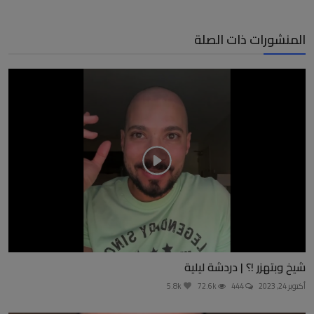
المنشورات ذات الصلة
شيخ وبتهزر !؟ | دردشة ليلية
أكتوبر 24, 2023
444
72.6k
5.8k