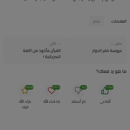
العلامات:
مصر
سابق ←
→ التالي
عروسة كفر الدوار
القرآن مأخوذ من اللغة
السريانية !
ما هو رد فعلك؟
16608
26574
162
37369
أفادني
لم أستفد
ما شاء الله
بارك الله
فيك