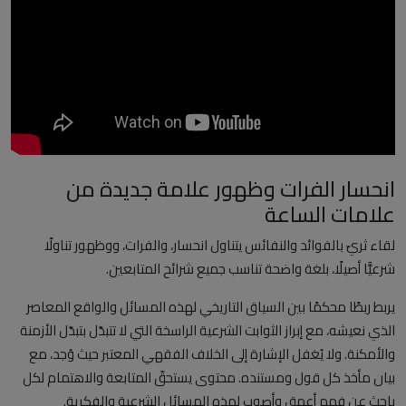
العلمانية
مقالات مكتوبة
المزيد
Arabic
انحسار الفرات وظهور علامة جديدة من
علامات الساعة
لقاء ثريّ بالفوائد والنفائس يتناول انحسار، والفرات، ووظهور تناولًا
شرعيًّا أصيلًا، بلغة واضحة تناسب جميع شرائح المتابعين.
يربط ربطًا محكمًا بين السياق التاريخي لهذه المسائل والواقع المعاصر
الذي نعيشه، مع إبراز الثوابت الشرعية الراسخة التي لا تتبدّل بتبدّل الأزمنة
والأمكنة. ولا يُغفل الإشارة إلى الخلاف الفقهي المعتبر حيث وُجد، مع
بيان مأخذ كل قول ومستنده. محتوى يستحقّ المتابعة والاهتمام لكل
باحث عن فهم أعمق وأصوب لهذه المسائل الشرعية والفكرية.