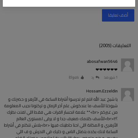
أضف تعليقا
التعليقات (2005)
abosafwan5646
❤❤❤❤❤❤
1 شهر منذ
رد
نافع (
0
)
Hossam.Ezzeldin
يا شيخ عبد الله انتم لم تدرسوا أشراط الساعة في الأزهر و حضرتك و
شيوخنا للأسف ما عندكوش علم آخر الزمان و تركتونا نجيب المعلومة
من غيركم <br>** علامة انحسار الفرات هي فقط اللي لفتت نظرك
؟!!<br>للأسف كلامك ضعيف جدا و لا يرقى لمستوى العالم
الأزهري و المكانة اللي احنا حاطينك فيها <br>بلاش تتكلم في أشراط
الساعة لانك بكده بتضلل الناس و خليك في التحرش و ف اللي
بيفسي و هو متوضي<br>** بالنسبة لمتابعين حضرتك الكرام