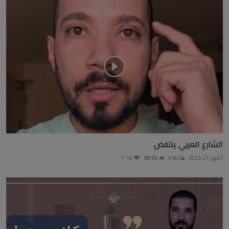
الشارع العربي ينتفض
أكتوبر 21, 2023
636
88.8k
7.1k