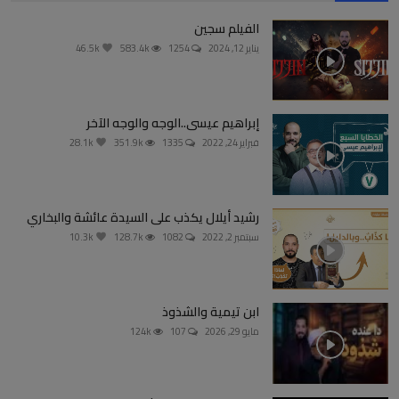
الفيلم سجين
يناير 12, 2024
1254
583.4k
46.5k
إبراهيم عيسى..الوجه والوجه الآخر
فبراير 24, 2022
1335
351.9k
28.1k
رشيد أيلال يكذب على السيدة عائشة والبخاري
سبتمبر 2, 2022
1082
128.7k
10.3k
ابن تيمية والشذوذ
مايو 29, 2026
107
124k