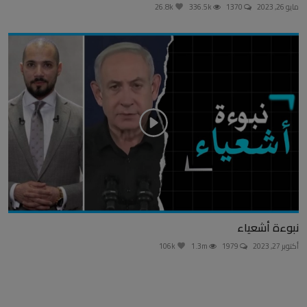
مايو 26, 2023
1370
336.5k
26.8k
نبوءة أشعياء
أكتوبر 27, 2023
1979
1.3m
106k