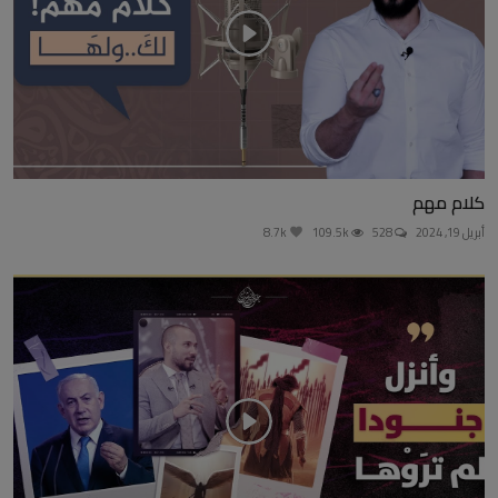
كلام مهم
أبريل 19, 2024
528
109.5k
8.7k