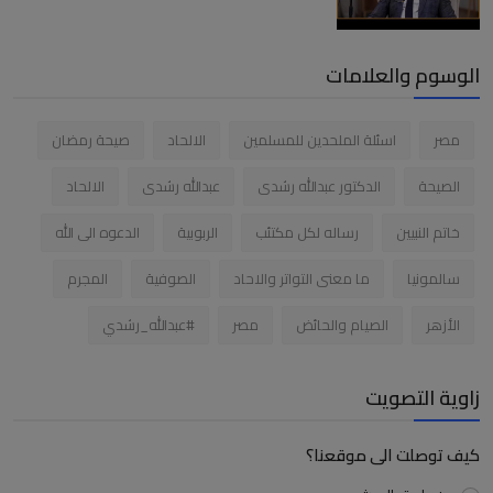
الوسوم والعلامات
مصر
اسئلة الملحدين للمسلمين
الالحاد
صيحة رمضان
الصيحة
الدكتور عبدالله رشدى
عبدالله رشدى
الالحاد
خاتم النبيين
رساله لكل مكتئب
الربوبية
الدعوه الى الله
سالمونيا
ما معنى التواتر والاحاد
الصوفية
المجرم
الأزهر
الصيام والحائض
مصر
#عبدالله_رشدي
زاوية التصويت
كيف توصلت الى موقعنا؟