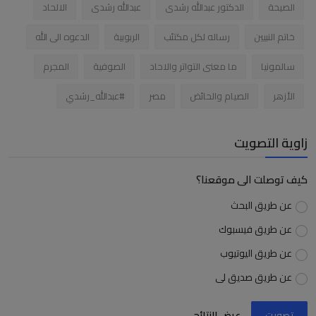
الصيحة
الدكتور عبدالله رشدى
عبدالله رشدى
الالحاد
خاتم النبيين
رساله لكل مكتئب
الربوبية
الدعوه الى الله
سالمونيا
ما معنى التواتر والاحاد
الصوفية
المجرم
الأزهر
الصيام والحائض
مصر
#عبدالله_رشدي
زاوية التصويت
كيف توصلت الى موقعنا؟
عن طريق البحث
عن طريق فيسبوك
عن طريق اليوتيوب
عن طريق صديق لى
تصويت
عرض النتائج