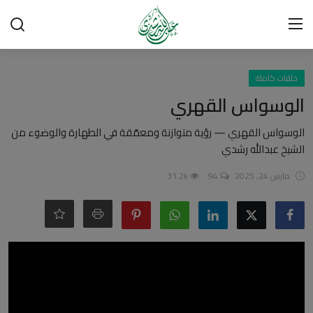
تسجيل الدخول
تسجيل
حلقات كاملة
الوسواس القهري
الرئيسية
الوسواس القهري — رؤية متوازنة ومعمّقة في الطهارة والوضوء من
الشيخ عبدالله رشدي
شبهات وردود
مارس 24, 2025
94
31.2k
العقيدة الإسلامية
رسائل مهمة
أحكام وفتاوى
لقاءات