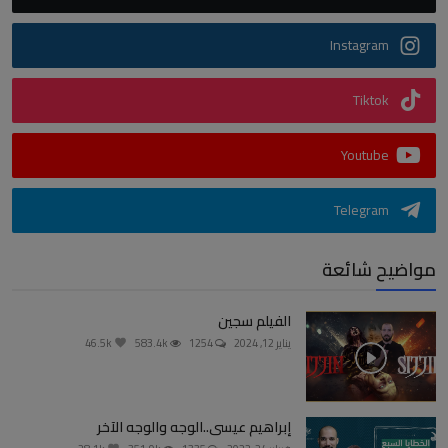
Instagram
Tiktok
Youtube
Telegram
مواضيح شائعة
الفيلم سجين
يناير 12, 2024
1254
583.4k
46.5k
إبراهيم عيسى..الوجه والوجه الآخر