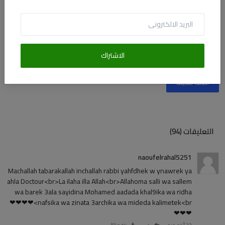
الاشتراك
أضف تعليقا
التعليقات (94)
naoufelrahal5251
Machallah tabarakallah inchallah rabbi yahfdhek w ynawrek ya
ahla Doctour<br>La ilaha illa Allah<br>Allahoma salli wa sallem
wa barek 3ala sayidina Mohamed aadada khal9ika wa ridha
nafsika wa zinata 3archika wa mideda kalimetek<br>❤❤❤❤
❤❤❤