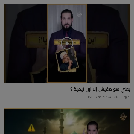
يعني هو مفيش إلا ابن تيمية!؟
يونيو 3, 2026
97
156.9k