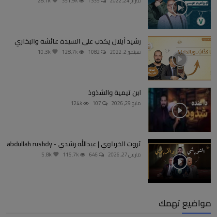
فبراير 24, 2022
1335
351.9k
28.1k
رشيد أيلال يكذب على السيدة عائشة والبخاري
سبتمبر 2, 2022
1082
128.7k
10.3k
ابن تيمية والشذوذ
مايو 29, 2026
107
124k
ثروت الخرباوي | عبدالله رشدي - abdullah rushdy
مارس 27, 2026
646
115.7k
5.8k
مواضيع تهمك