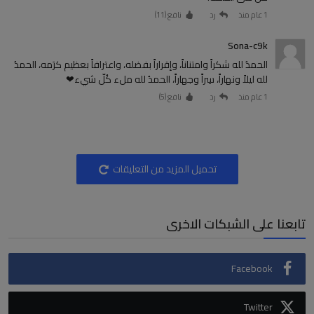
1 عام منذ
رد
نافع (
11
)
Sona-c9k
‏الحمدُ لله شكراً وامتناناً، وإقراراً بفضله، واعترافاً بعظيم كرَمه، الحمدُ
لله ليلاً ونهاراً، سِراً وجهاراً، الحمدُ لله ملء كُلّ شيء❤
1 عام منذ
رد
نافع (
5
)
تحميل المزيد من التعليقات
تابعنا على الشبكات الاخرى
Facebook
Twitter