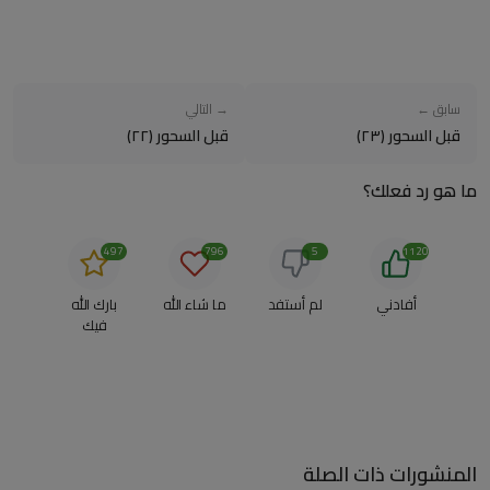
سابق ←
→ التالي
قبل السحور (٢٣)
قبل السحور (٢٢)
ما هو رد فعلك؟
497
796
5
1120
أفادني
لم أستفد
ما شاء الله
بارك الله
فيك
المنشورات ذات الصلة