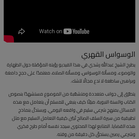
العلمانية
مقالات مكتوبة
المزيد
الوسواس القهري
Arabic
يطرح الشيخ عبدالله رشدي في هذا الفيديو رؤيته المؤصّلة حول الطهارة
والوضوء، ومسألة الوسواس، ومسألة الصلاه، معتمدًا على حجج دامغة
وبراهين ساطعة لا تدع مجالًا للشك.
يتطرّق إلى جوانب متعددة ومتشعّبة من الموضوع مستشهدًا بنصوص
الكتاب والسنة النبوية، مبيّنًا كيف ينبغي للمسلم أن يتعامل مع هذه
المسائل بمنهج شرعي سليم في واقعه اليومي. ويستدلّ بنماذج
تطبيقية من سيرة السلف الصالح تُبيّن كيفية التعامل السليم مع مثل
هذه القضايا. المتابع لهذا المحتوى سيجد نفسه أمام طرح فكري
وشرعي رصين يستحقّ كل دقيقة من وقته.