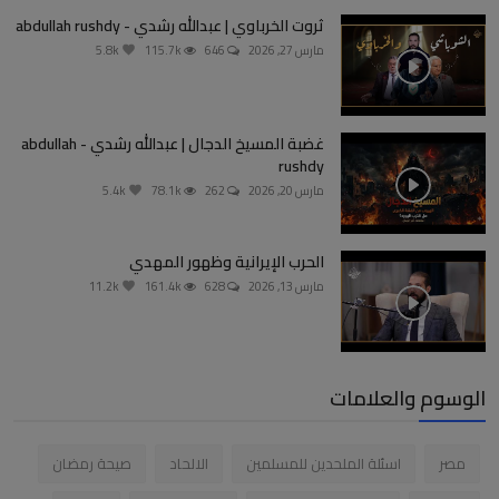
ثروت الخرباوي | عبدالله رشدي - abdullah rushdy
مارس 27, 2026
646
115.7k
5.8k
غضبة المسيخ الدجال | عبدالله رشدي - abdullah
rushdy
مارس 20, 2026
262
78.1k
5.4k
الحرب الإيرانية وظهور المهدي
مارس 13, 2026
628
161.4k
11.2k
الوسوم والعلامات
مصر
اسئلة الملحدين للمسلمين
الالحاد
صيحة رمضان