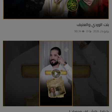
بنت الوردي والعنيف
يوليو 24, 2026
0
98.3k
يا راجل بلاش لف ودوران!