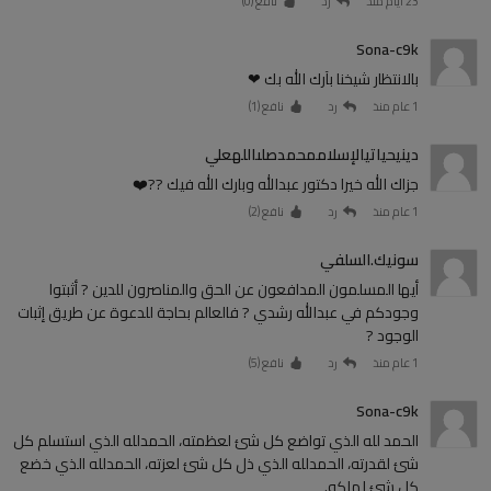
23 أيام منذ
رد
نافع (
0
)
Sona-c9k
بالانتظار شيخنا بآرك الله بك ❤
1 عام منذ
رد
نافع (
1
)
دينيحياتيالإسلاممحمدصلىاللهعلي
جزاك الله خيرا دكتور عبدالله وبارك الله فيك ??❤️
1 عام منذ
رد
نافع (
2
)
سونيك.السلفي
أيها المسلمون المدافعون عن الحق والمناصرون للدين ? أثبتوا
وجودكم في عبدالله رشدي ? فالعالم بحاجة للدعوة عن طريق إثبات
الوجود ?
1 عام منذ
رد
نافع (
5
)
Sona-c9k
الحمد لله الذي تواضع كل شئ لعظمته، الحمدلله الذي استسلم كل
شئ لقدرته، الحمدلله الذي ذل كل شئ لعزته، الحمدلله الذي خضع
كل شئ لملكه.