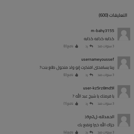
التعليقات (600)
m-bahy3155
كذابه كذابه كذابه
3 سنوات منذ
رد
نافع (
0
)
usernameyoussef
ربنا يسامحنى افتكرت إنو ولد متحول طلع بنت?
3 سنوات منذ
رد
نافع (
0
)
user-kz5rz8md9l
يا فرمتك يا شيخ عبد الله ?
3 سنوات منذ
رد
نافع (
1
)
الحمدلله-ل2م9ذ
جزاك الله خيرا ونفع بك
3 سنوات منذ
رد
نافع (
4
)