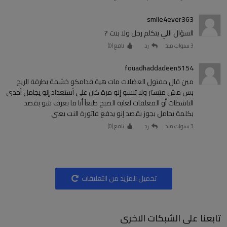
smile4ever363
السؤال اللي يتكلم رجل ولا بنت ?
3 سنوات منذ
رد
نافع (
0
)
fouadhaddadeen5154
مين قال مفتول العضلات مات هية قدامكو خشمة بطرقة الريح
بس مش متستر ولا تنسو إنو مرة كان على أستعداد إنو يجامل أحدى
الناشطات أو المعلقات لغاية الصبح طبعآ أنا ما بعرف شو بقصد
بكلمة يجامل بجوز بقصد إنو يدفع فاتورة النت يعني
3 سنوات منذ
رد
نافع (
0
)
تحميل المزيد من التعليقات
تابعنا على الشبكات الاخرى