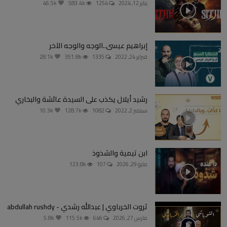
يناير 12, 2024
1254
583.4k
46.5k
إبراهيم عيسى..الوجه والوجه الآخر
فبراير 24, 2022
1335
351.8k
28.1k
رشيد أيلال يكذب على السيدة عائشة والبخاري
سبتمبر 2, 2022
1082
128.7k
10.3k
ابن تيمية والشذوذ
مايو 29, 2026
107
123.8k
ثروت الخرباوي | عبدالله رشدي - abdullah rushdy
مارس 27, 2026
646
115.5k
5.8k