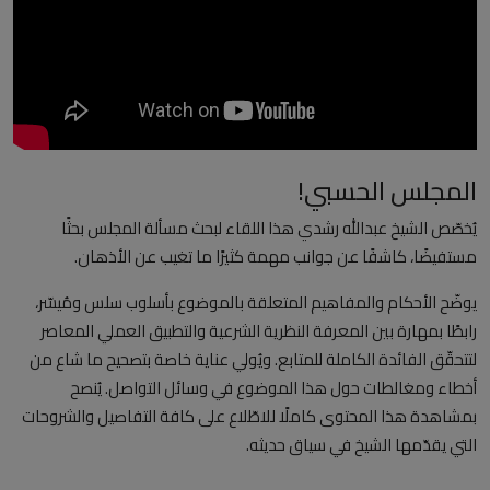
العلمانية
مقالات مكتوبة
المزيد
المجلس الحسبي!
Arabic
يُخصّص الشيخ عبدالله رشدي هذا اللقاء لبحث مسألة المجلس بحثًا
مستفيضًا، كاشفًا عن جوانب مهمة كثيرًا ما تغيب عن الأذهان.
يوضّح الأحكام والمفاهيم المتعلقة بالموضوع بأسلوب سلس ومُيسّر،
رابطًا بمهارة بين المعرفة النظرية الشرعية والتطبيق العملي المعاصر
لتتحقّق الفائدة الكاملة للمتابع. ويُولي عناية خاصة بتصحيح ما شاع من
أخطاء ومغالطات حول هذا الموضوع في وسائل التواصل. يُنصح
بمشاهدة هذا المحتوى كاملًا للاطّلاع على كافة التفاصيل والشروحات
التي يقدّمها الشيخ في سياق حديثه.