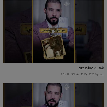
شعرك والأضحية!
نوفمبر 9, 2025
12
34k
2.6k