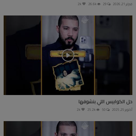
فبراير 21, 2026
29
26.6k
2k
حل الكوابيس اللي بنشوفها
أكتوبر 25, 2025
50
25.2k
2k