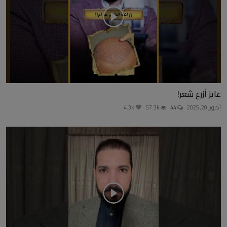
عايز أزرع شعر!
أكتوبر 20, 2025
44
57.3k
4.3k