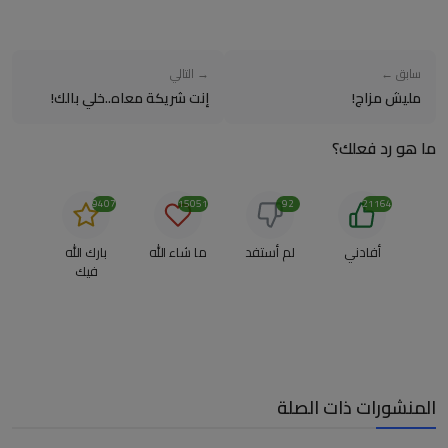
سابق ←
→ التالي
مليش مزاج!
إنت شريكة معاه..خلي بالك!
ما هو رد فعلك؟
9407
15051
92
21164
أفادني
لم أستفد
ما شاء الله
بارك الله
فيك
المنشورات ذات الصلة