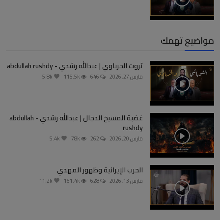
مواضيع تهمك
ثروت الخرباوي | عبدالله رشدي - abdullah rushdy
مارس 27, 2026
646
115.5k
5.8k
غضبة المسيخ الدجال | عبدالله رشدي - abdullah
rushdy
مارس 20, 2026
262
78k
5.4k
الحرب الإيرانية وظهور المهدي
مارس 13, 2026
628
161.4k
11.2k