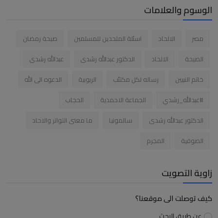
الوسوم والعلامات
مصر
الالحاد
اسئلة الملحدين للمسلمين
صيحة رمضان
الصيحة
الالحاد
الدكتور عبدالله رشدى
عبدالله رشدى
خاتم النبيين
رساله لكل مكتئب
الربوبية
الدعوه الى الله
#عبدالله_رشدي
الجماعة الاحمدية
الحجاب
الدكتور عبدالله رشدى
سالمونيا
ما معنى التواتر والاحاد
الصوفية
المجرم
زاوية التصويت
كيف توصلت الى موقعنا؟
عن طريق البحث