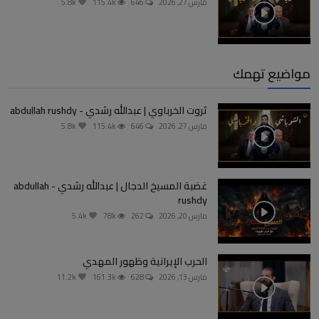
مارس 27, 2026
646
115.4k
5.8k
مواضيع تهمك
ثروت الخرباوي | عبدالله رشدي - abdullah rushdy
مارس 27, 2026
646
115.4k
5.8k
غضبة المسيخ الدجال | عبدالله رشدي - abdullah
rushdy
مارس 20, 2026
262
78k
5.4k
الحرب الإيرانية وظهور المهدي
مارس 13, 2026
628
161.3k
11.2k