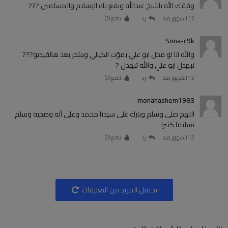
وفقك الله ياشيخ عبدالله ونفع بك الإسلام والمسلمين ???
12 الشهور منذ
رد
نافع (
2
)
Sona-c9k
والله انا لو محل ابو علي بموّت الكيالي وبنتحر بعد هالفيديو???
تبهدل ابو علي والله تبهدل ?
12 الشهور منذ
رد
نافع (
0
)
monahashem1983
اللهم صلى وسلم وبارك على سيدنا محمد وعلى آله وصحبه وسلم
تسليما كثيرا
12 الشهور منذ
رد
نافع (
0
)
تحميل المزيد من التعليقات