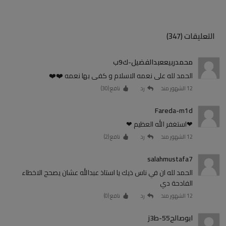
التعليقات (347)
محمدربيععبدالفضيل-ك9ب
الحمد لله على نعمه الاسلام و كفى بها نعمه ❤️❤️
12 الشهور منذ
رد
نافع (
30
)
Fareda-m1d
❤استغفر الله العظيم ❤
12 الشهور منذ
رد
نافع (
2
)
salahmustafa7
الحمد لله ان في ناس ذيك يا استاذ عبدالله عشان يصحح الاخطاء
الفادحة دي
12 الشهور منذ
رد
نافع (
0
)
ابوصالح55-ط3ز