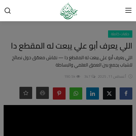
تسجيل الدخول
تسجيل
حلقات كاملة
اللي يعرف أبو علي يبعت له المقطع دا
الرئيسية
اللي يعرف أبو علي يبعت له المقطع دا — نقاش معمّق حول نصائح
للشباب يجمع بين العمق العلمي والبساطة
شبهات وردود
أغسطس 11, 2025
347
190.5k
العقيدة الإسلامية
رسائل مهمة
أحكام وفتاوى
لقاءات