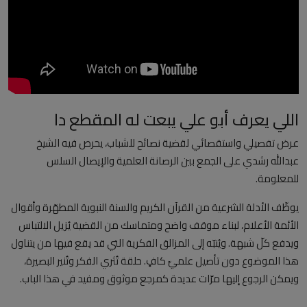
العلمانية
مقالات مكتوبة
المزيد
اللي يعرف أبو علي يبعت له المقطع دا
Arabic
عرض تفصيلي واستقصائي لقضية نصائح للشباب، يحرص فيه الشيخ
عبدالله رشدي على الجمع بين الرصانة العلمية والإيصال السلس
للمعلومة.
يوظّف الأدلة الشرعية من القرآن الكريم والسنة النبوية المطهّرة وأقوال
الأئمة الأعلام، لبناء موقف واضح ومتماسك من القضية يُزيل الالتباس
ويدفع كلّ شبهة. ويُنبّه إلى المزالق الفكرية التي قد يقع فيها من يتناول
هذا الموضوع دون تأصيل علميّ كافٍ. حلقة تُثري الفكر وتُنير البصيرة،
ويمكن الرجوع إليها مرّات عديدة كمرجع موثوق ومفيد في هذا الباب.