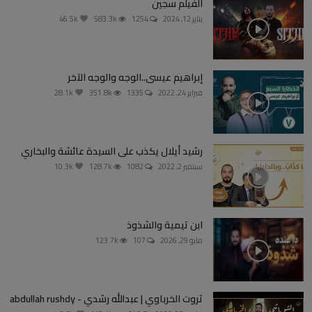
الفيلم سجين
يناير 12, 2024
1254
583.3k
46.5k
إبراهيم عيسى..الوجه والوجه الآخر
فبراير 24, 2022
1335
351.8k
28.1k
رشيد أيلال يكذب على السيدة عائشة والبخاري
سبتمبر 2, 2022
1082
128.7k
10.3k
ابن تيمية والشذوذ
مايو 29, 2026
107
123.7k
ثروت الخرباوي | عبدالله رشدي - abdullah rushdy