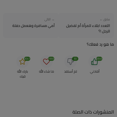
سابق ←
→ التالي
التعدد ابتلاء للمرأة أم تفضيل
أمي مسافرة وهعمل حفلة
للرجل !؟
ما هو رد فعلك؟
3041
4866
30
6846
أفادني
لم أستفد
ما شاء الله
بارك الله
فيك
المنشورات ذات الصلة