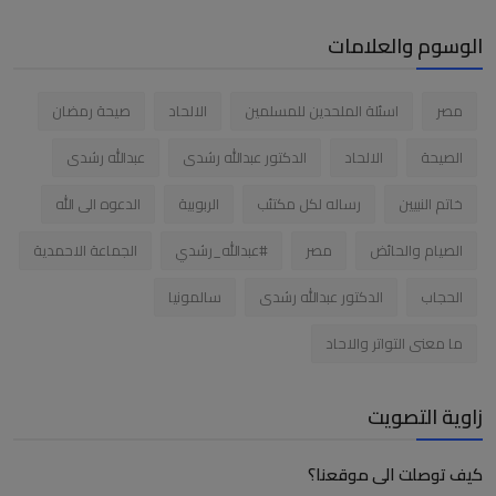
الوسوم والعلامات
مصر
اسئلة الملحدين للمسلمين
الالحاد
صيحة رمضان
الصيحة
الالحاد
الدكتور عبدالله رشدى
عبدالله رشدى
خاتم النبيين
رساله لكل مكتئب
الربوبية
الدعوه الى الله
الصيام والحائض
مصر
#عبدالله_رشدي
الجماعة الاحمدية
الحجاب
الدكتور عبدالله رشدى
سالمونيا
ما معنى التواتر والاحاد
زاوية التصويت
كيف توصلت الى موقعنا؟