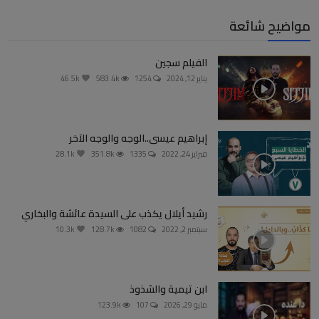
مواضيح شائعة
الفيلم سجين
يناير 12, 2024
1254
583.4k
46.5k
إبراهيم عيسى..الوجه والوجه الآخر
فبراير 24, 2022
1335
351.8k
28.1k
رشيد أيلال يكذب على السيدة عائشة والبخاري
سبتمبر 2, 2022
1082
128.7k
10.3k
ابن تيمية والشذوذ
مايو 29, 2026
107
123.9k