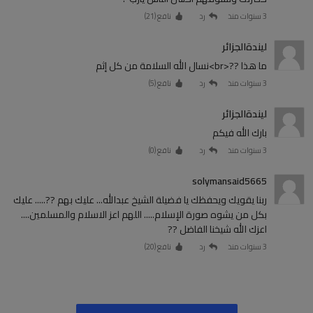
3 سنوات منذ
رد
نافع (
21
)
ليندةالجزائر
ما هذا ??<br>نسال الله السلامة من كل إثم
3 سنوات منذ
رد
نافع (
5
)
ليندةالجزائر
بارك الله فيكم
3 سنوات منذ
رد
نافع (
0
)
solymansaid5665
ربنا يقويك ويحفظك يا فضيلة الشيخ عبدالله... عليك بهم ??..... عليك
بكل من يشوه صورة الإسلام..... اللهم اعز الاسلام والمسلمين....
اعزك الله شيخنا الفاضل ??
3 سنوات منذ
رد
نافع (
20
)