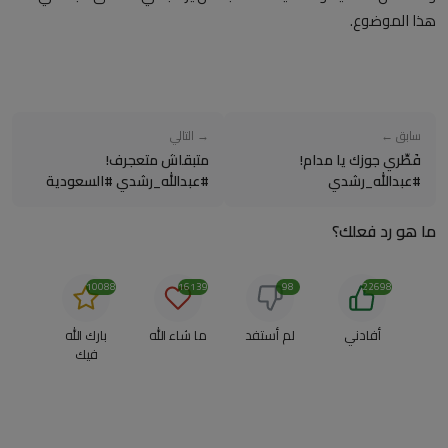
هذا الموضوع.
سابق ←
→ التالي
فَطِّري جوزك يا مدام!
متبقاش متعجرف!
#عبدالله_رشدي
#عبدالله_رشدي #السعودية
#اليوم_العالمي_للمرأة
#مصر #الإمارات #الاسلام
ما هو رد فعلك؟
10088
16139
98
22698
أفادني
لم أستفد
ما شاء الله
بارك الله
فيك