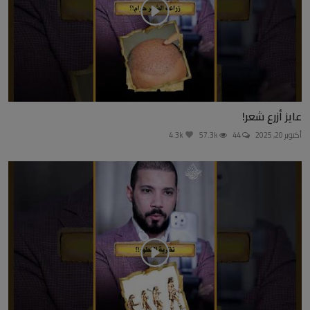
عايز أزرع شعر!
أكتوبر 20, 2025
44
57.3k
4.3k