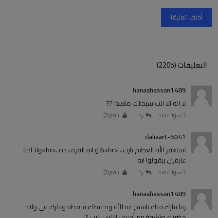
أضف تعليقا
التعليقات (2205)
hanaahassan1489
لا اله الا انت سبحانك ماهذا ??
3 سنوات منذ
رد
نافع (
2
)
daliaart-5041
استغفر الله العظيم يارب.. <br>هو ايه القرف ده..<br>ولا احنا
عارفين بيقولوا ايه
3 سنوات منذ
رد
نافع (
2
)
hanaahassan1489
ربنا يبارك فيك ياشيخ عبدالله ويحفظك بحفظه ويبارك في ولاد
حضرتك وتشوفهم أحسن الناس يارب ?