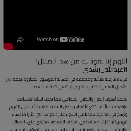
العلمانية
مقالات مكتوبة
المزيد
Arabic
اللهم إنا نعوذ بك من هذا الضلال!
#عبدالله_رشدي
قراءة شرعية متأنّية ومعمّقة في مسألة الموضوع المطروح، تجمع بين
التأصيل العلمي المتين والفهم الواقعي لتحدّيات العصر.
يعتمد أسلوب الحوار والتحليل المنطقي ممّا يجذب انتباه المشاهد
ويُشركه ذهنيًّا في تتبّع الأفكار، ويجعل المادة العلمية أقرب إلى الفهم
وأرسخ في الذاكرة. كما يُلقي الضوء على الجوانب التي كثيرًا ما يُساء
فهمها أو يُحرَّف معناها في الخطاب المعاصر. محتوى غنيّ بالفوائد
والنفائس العلمية والعملية، مناسب لمن يرغب في التعمّق الجاد في