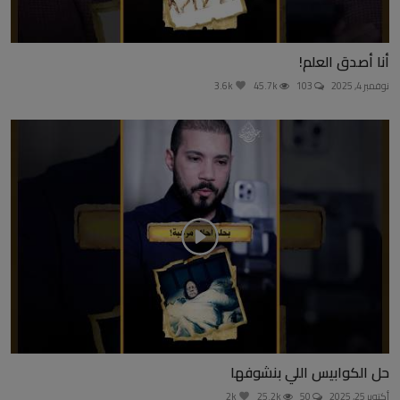
أنا أصدق العلم!
نوفمبر 4, 2025
103
45.7k
3.6k
حل الكوابيس اللي بنشوفها
أكتوبر 25, 2025
50
25.2k
2k