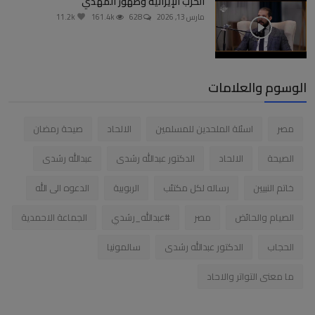
الحرب الإيرانية وظهور المهدي
مارس 13, 2026
628
161.4k
11.2k
الوسوم والعلامات
مصر
اسئلة الملحدين للمسلمين
الالحاد
صيحة رمضان
الصيحة
الالحاد
الدكتور عبدالله رشدى
عبدالله رشدى
خاتم النبيين
رساله لكل مكتئب
الربوبية
الدعوه الى الله
الصيام والحائض
مصر
#عبدالله_رشدي
الجماعة الاحمدية
الحجاب
الدكتور عبدالله رشدى
سالمونيا
ما معنى التواتر والاحاد