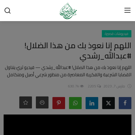
تسجيل الدخول
تسجيل
فيديوهات قصيرة
اللهم إنا نعوذ بك من هذا الضلال!
الرئيسية
#عبدالله_رشدي
شبهات وردود
اللهم إنا نعوذ بك من هذا الضلال! #عبدالله_رشدي — فيديو ثريّ يتناول
القضايا الشرعية والفكرية المعاصرة من منظور شرعي أصيل ومتكامل
العقيدة الإسلامية
مارس 7, 2023
2205
630.7k
رسائل مهمة
أحكام وفتاوى
لقاءات