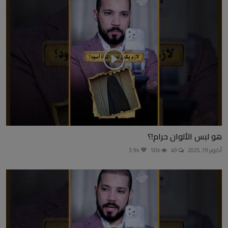
هو لبس الألوان حرام!؟
أكتوبر 19, 2025
49
50k
3.9k