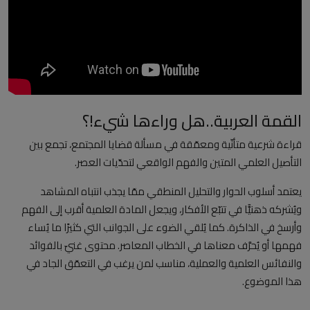
العلمانية
مقالات مكتوبة
المزيد
القمة العربية..هل وراءها شيء!؟
Arabic
قراءة شرعية متأنّية ومعمّقة في مسألة قضايا المجتمع، تجمع بين
التأصيل العلمي المتين والفهم الواقعي لتحدّيات العصر.
يعتمد أسلوب الحوار والتحليل المنطقي ممّا يجذب انتباه المشاهد
ويُشركه ذهنيًّا في تتبّع الأفكار، ويجعل المادة العلمية أقرب إلى الفهم
وأرسخ في الذاكرة. كما يُلقي الضوء على الجوانب التي كثيرًا ما يُساء
فهمها أو يُحرَّف معناها في الخطاب المعاصر. محتوى غنيّ بالفوائد
والنفائس العلمية والعملية، مناسب لمن يرغب في التعمّق الجاد في
هذا الموضوع.