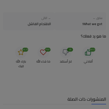
سابق ←
→ التالي
What we got!
الاقتحام الفاشل
ما هو رد فعلك؟
1625
2597
16
3653
أفادني
لم أستفد
ما شاء الله
بارك الله
فيك
المنشورات ذات الصلة