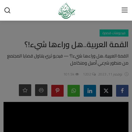
تسجيل الدخول
تسجيل
فيديوهات قصيرة
القمة العربية..هل وراءها شيء!؟
الرئيسية
القمة العربية..هل وراءها شيء!؟ — فيديو ثريّ يتناول قضايا المجتمع
من منظور شرعي أصيل ومتكامل
شبهات وردود
نوفمبر 11, 2023
1202
101.5k
العقيدة الإسلامية
رسائل مهمة
أحكام وفتاوى
لقاءات