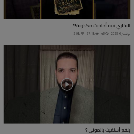
البخاري فيه أحاديث مكذوبة!؟
نوفمبر 6, 2025
48
37.1k
2.9k
ينفع أستغيث بالموتى!؟