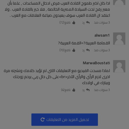
اذا كان اكبر طموح القادة العرب فرض ادخال المساعدات , علما بأن
معبر رفح تحت السيادة المصرية الخالصة , فلا خير بالقادة العرب . ولا
اعتقد ان القادة العرب سوف يعيدون صياغة العلاقات مع الغرب .
3 سنوات منذ
رد
نافع (
72
)
alwsam1
القمامة العربية?=القمة العربية?
3 سنوات منذ
رد
نافع (
70
)
MarwaBoustati
لماذا مسحت الفيديو مع التعليقات اللتي لم تؤيد كلامك ونشرته مرة
اخرى لازم الرأي والرأي الآخر<br>على كل حال ربي يرحم زوجتك
ويبارك في اولادك
3 سنوات منذ
رد
نافع (
4
)
تحميل المزيد من التعليقات