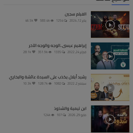
الفيلم سجين
يناير 12, 2024
1254
583.4k
46.5k
إبراهيم عيسى..الوجه والوجه الآخر
فبراير 24, 2022
1335
351.9k
28.1k
رشيد أيلال يكذب على السيدة عائشة والبخاري
سبتمبر 2, 2022
1082
128.7k
10.3k
ابن تيمية والشذوذ
مايو 29, 2026
107
124k