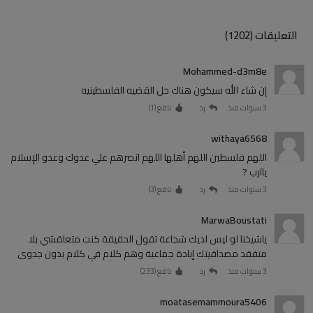
التعليقات (1202)
Mohammed-d3m8e
إن شاء الله سيكون هناك حل القضيه الفلسطينيه
3 سنوات منذ
رد
نافع (
1
)
withaya6568
اللهم فلسطين اللهم أهلها اللهم انصرهم علي عدوك وعدو الإسلام
ياارب ?
3 سنوات منذ
رد
نافع (
3
)
MarwaBoustati
ياشيخنا لو ليس لديك شجاعة تقول الحقيقة كنت متعلقشي بلا
متفقد مصداقيتك إبادة جماعية وهم كلام في كلام بدون جدوى
3 سنوات منذ
رد
نافع (
233
)
moatasemammoura5406