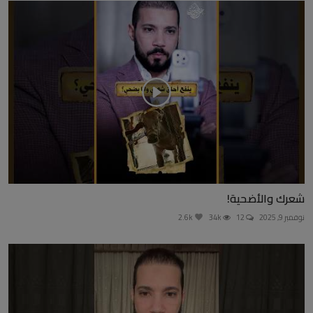
شعرك والأضحية!
نوفمبر 9, 2025
12
34k
2.6k