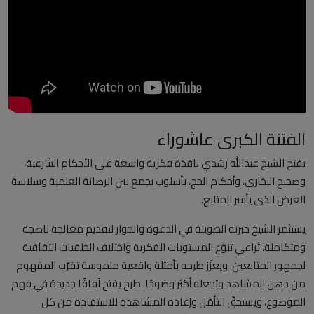
العلمانية
مقالات مكتوبة
المزيد
Arabic
الفتنة الكبرى عاشوراء
يفتح الشيخ عبدالله رشدي نافذة فكرية واسعة على الأحكام الشرعية،
وصحيح البخاري، وأحكام الحج، بأسلوب يجمع بين الرصانة العلمية وسلاسة
العرض الذي يأسر المتابع.
يستثمر الشيخ خبرته الطويلة في الدعوة والحوار لتقديم معالجة ناضجة
ومتكاملة، تُراعي تنوّع المستويات الفكرية واختلاف الخلفيات الثقافية
لجمهور المتابعين. ويعزّز طرحه بأمثلة واقعية ملموسة تقرّب المفهوم
من ذهن المشاهد وتجعله أكثر وضوحًا. طرح يفتح آفاقًا جديدة في فهم
الموضوع، ويستحقّ التأمّل وإعادة المشاهدة للاستفادة من كل