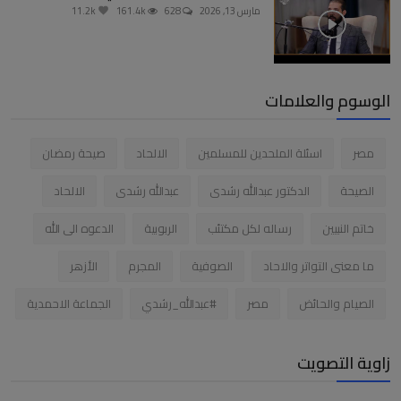
مارس 13, 2026
628
161.4k
11.2k
الوسوم والعلامات
مصر
اسئلة الملحدين للمسلمين
الالحاد
صيحة رمضان
الصيحة
الدكتور عبدالله رشدى
عبدالله رشدى
الالحاد
خاتم النبيين
رساله لكل مكتئب
الربوبية
الدعوه الى الله
ما معنى التواتر والاحاد
الصوفية
المجرم
الأزهر
الصيام والحائض
مصر
#عبدالله_رشدي
الجماعة الاحمدية
زاوية التصويت