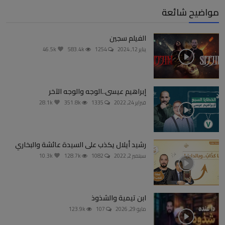
مواضيح شائعة
الفيلم سجين
يناير 12, 2024
1254
583.4k
46.5k
إبراهيم عيسى..الوجه والوجه الآخر
فبراير 24, 2022
1335
351.8k
28.1k
رشيد أيلال يكذب على السيدة عائشة والبخاري
سبتمبر 2, 2022
1082
128.7k
10.3k
ابن تيمية والشذوذ
مايو 29, 2026
107
123.9k