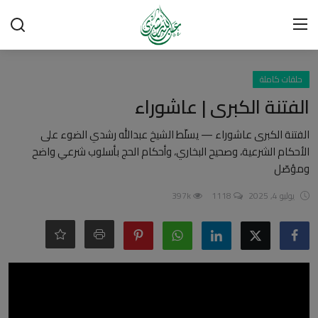
تسجيل الدخول
تسجيل
حلقات كاملة
الفتنة الكبرى | عاشوراء
الرئيسية
الفتنة الكبرى عاشوراء — يسلّط الشيخ عبدالله رشدي الضوء على
الأحكام الشرعية، وصحيح البخاري، وأحكام الحج بأسلوب شرعي واضح
شبهات وردود
ومؤصّل
العقيدة الإسلامية
يوليو 4, 2025
1118
397k
رسائل مهمة
أحكام وفتاوى
لقاءات