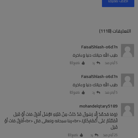
أضف تعليقا
التعليقات (1118)
FaisalShlash-o6d7n
طيب الله حياتك دنيا وءاخرة
5 أيام منذ
رد
نافع (
0
)
FaisalShlash-o6d7n
طيب الله حياتك دنيا وءاخرة
5 أيام منذ
رد
نافع (
0
)
mohandelqtary5189
{وَمَا مُحَمَّدٌ إِلَّا رَسُولٌ قَدْ خَلَتْ مِنْ قَبْلِهِ الرُّسُلُ أَفَإِنْ مَاتَ أَوْ قُتِلَ
انْقَلَبْتُمْ عَلَى أَعْقَابِكُمْ}.<br>ربنا سبحانه وتعالى قال <br>أَفَإِنْ مَاتَ أَوْ
قُتِلَ
25 أيام منذ
رد
نافع (
0
)