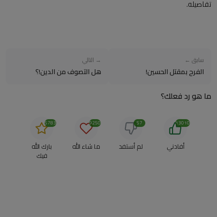
تفاصيله.
سابق ←
→ التالي
الفرح بمقتل الحسين!
هل التصوف من الدين!؟
ما هو رد فعلك؟
5783
9250
57
13010
أفادني
لم أستفد
ما شاء الله
بارك الله
فيك