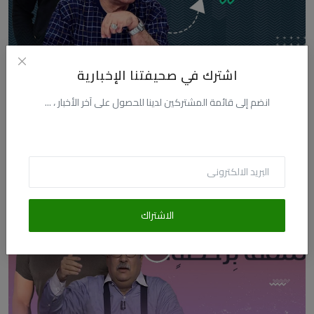
مصير العلماني سيد القمني من الكنترول !
اشترك في صحيفتنا الإخبارية
فبراير 10, 2022
1921
554.6k
44.3k
انضم إلى قائمة المشتركين لدينا للحصول على آخر الأخبار ، ...
مصير العلماني سيد القمني من الكنترول ! — حلقة مميّزة حول مصير تجمع
بين التأصيل و...
الاشتراك