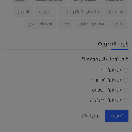
سالمونيا
ما معنى التواتر والاحاد
الصوفية
المجرم
الأزهر
الصيام والحائض
مصر
#عبدالله_رشدي
زاوية التصويت
كيف توصلت الى موقعنا؟
عن طريق البحث
عن طريق فيسبوك
عن طريق اليوتيوب
عن طريق صديق لى
تصويت
عرض النتائج