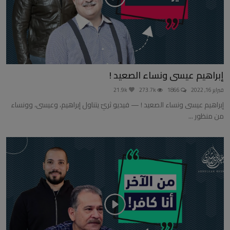
إبراهيم عيسى ونساء الصعيد !
فبراير 16, 2022
1866
273.7k
21.9k
إبراهيم عيسى ونساء الصعيد ! — فيديو ثريّ يتناول إبراهيم، وعيسى، وونساء
من منظور ...