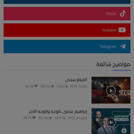
Tiktok
Youtube
Telegram
مواضيح شائعة
الفيلم سجين
يناير 12, 2024
1254
583.4k
46.5k
إبراهيم عيسى..الوجه والوجه الآخر
فبراير 24, 2022
1335
351.8k
28.1k