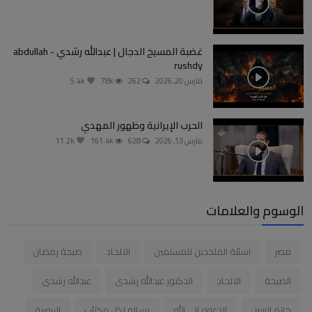
غضبة المسيخ الدجال | عبدالله رشدي - abdullah
rushdy
مارس 20, 2026
262
78k
5.4k
الحرب الإيرانية وظهور المهدي
مارس 13, 2026
628
161.4k
11.2k
الوسوم والعلامات
مصر
اسئلة الملحدين للمسلمين
الالحاد
صيحة رمضان
الصيحة
الالحاد
الدكتور عبدالله رشدى
عبدالله رشدى
خاتم النبيين
الدعوه الى الله
رساله لكل مكتئب
الربوبية