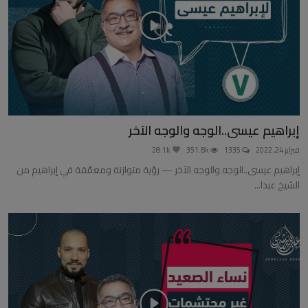
إبراهيم عيسى..الوجه والوجه الآخر
فبراير 24, 2022
1335
351.8k
28.1k
إبراهيم عيسى..الوجه والوجه الآخر — رؤية متوازنة ومعمّقة في إبراهيم من
الشيخ عبدا...