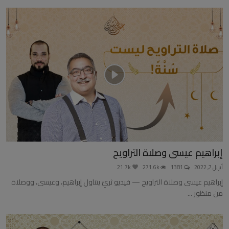
إبراهيم عيسى وصلاة التراويح
أبريل 7, 2022
1381
271.6k
21.7k
إبراهيم عيسى وصلاة التراويح — فيديو ثريّ يتناول إبراهيم، وعيسى، ووصلاة
من منظور ...