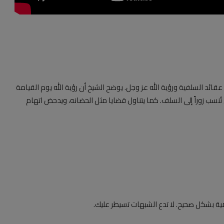
قائد السلفية ورؤية الله عز وجل. يوضح الشيخ أن رؤية الله يوم القيامة
ُنسب زوراً إلى السلف. كما يتناول قضايا مثل الحضانه، ويدحض اتهام
ية بشكل صحيح. لا تدع الشبهات تسيطر عليك.