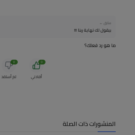
سابق ←
بيقول لك نهاية ربنا !!!
ما هو رد فعلك؟
0
0
أفادني
لم أستفد
المنشورات ذات الصلة