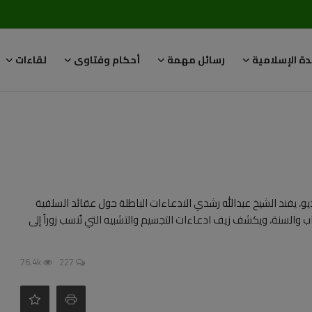
دة الإسلامية
رسائل مهمة
أحكام وفتاوى
لقاءات
الله رشدي - abdullah rushdy في هذا الفيديو، يفند الشيخ عبدالله رشدي الادعاءات الباطلة حول عقائد السلفية
تاب والسنة، ويكشف زيف ادعاءات التجسيم والتشبيه التي تُنسب زوراً إلى
76.4k
227