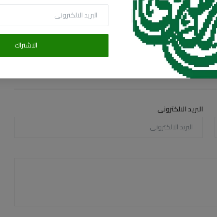
بنت الوردي
58.3k
يوليو 17, 2026
90
70.7k
الاشتراك
البريد الالكترونى