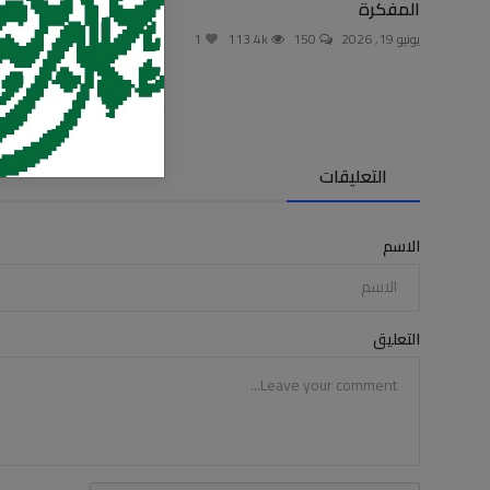
المفكرة
أكذوبة القدس
يونيو 19, 2026
150
113.4k
1
يوليو 10, 2026
174
التعليقات
الاسم
التعليق