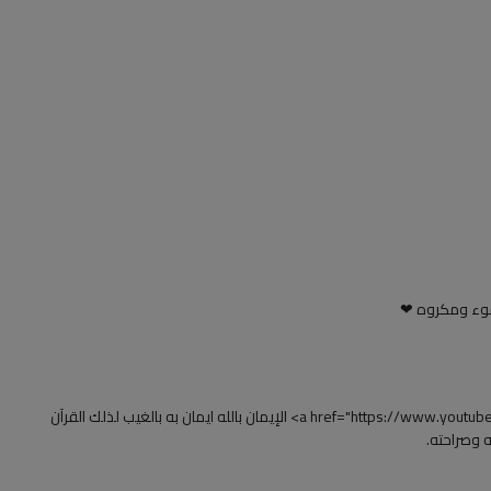
سوء ومكروه ❤
‏‪<a href="https://www.youtube.com/watch?v=fhN0PsL1MHc&amp;t=536">8:56</a>‬‏ الإيمان بالله ايمان به بالغيب لذلك القرآن
 وصراحته.