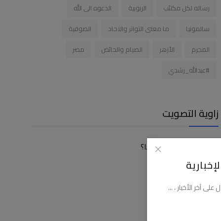
رساله لكل مكتئب
الربوبية
الدعوه الى الله
سالمونيا
ما معنى التواتر والاحاد
الصوفية
المجرم
الأزهر
الصيام والحائض
مصر
#عبدالله_رشدي
زاوية التصويت
كيف توصلت الى موقعنا؟
إخبارية
عن طريق البحث
عن طريق فيسبوك
ى آخر الأخبار ، ...
عن طريق اليوتيوب
عن طريق صديق لى