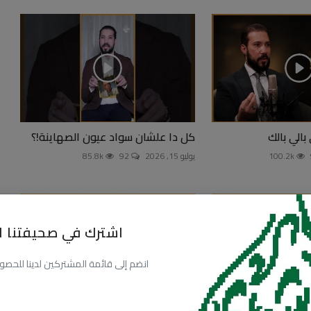
بالي بالك
كل دا علشان سواد عيون الصهاينة!؟
100.2k
يوليو 15, 2026
92
85.8k
اشترك في صحيفتنا ال
انضم إلى قائمة المشتركين لدينا للحصول عل