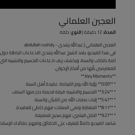
العجين العلماني
المدة:
12 دقيقة |
النوع:
حلقة
العجين العلماني | عبدالله رشدي - abdullah rushdy
في هذا الفيديو، يفند الشيخ عبدالله رشدي الادعاءات الباطلة حول ع
ثابتة بالكتاب والسنة، ويكشف زيف ادعاءات التجسيم والتشبيه التي ت
المعترضين بأنها من أفكار الإخوان.
**Key Moments:**
* **0:00** رؤية الله يوم القيامة: عقيدة أهل السنة.
* **3:24** التجسيم والتشبيه: فرقة قديمة حذر منها السلف.
* **5:47** إثبات صفات الله: من القرآن والسنة.
* **8:11** المعتزلة ونفي الصفات: فهم خاطئ للعقيدة.
* **9:27** النقل البشري: فهم صحيح للمعرفة.
شاهد الفيديو كاملاً لتتعرف على الحقائق وتفهم عقائدك الإسلام