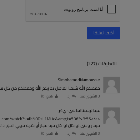
أضف تعليقا
التعليقات (227)
SimohamedNamousse
حفظكم الله شيخنا الفاضل نصركم الله وحفظكم من كل 
3 الشهور منذ
رد
نافع (
0
)
عبدالرحمنالقاضي-ي4ر
ميسر وحتى لو كان لو كان فيه مجاز أو كناية فهي الحق ذاته
3 الشهور منذ
رد
نافع (
0
)