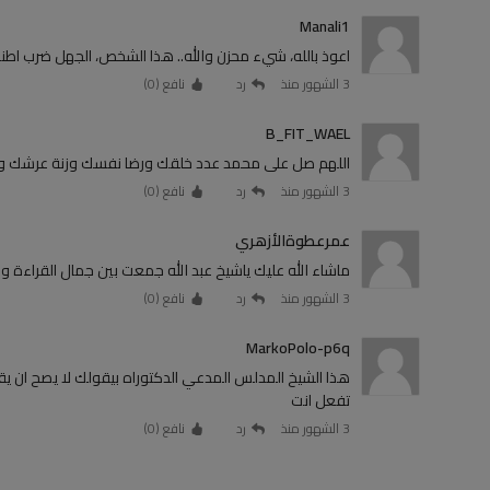
Manali1
اعوذ بالله، شيء محزن والله.. هذا الشخص، الجهل ضرب اطن
3 الشهور منذ
رد
نافع (
0
)
B_FIT_WAEL
اللهم صل على محمد عدد خلقك ورضا نفسك وزنة عرشك و
3 الشهور منذ
رد
نافع (
0
)
عمرعطوةالأزهري
ماشاء الله عليك ياشيخ عبد الله جمعت بين جمال القراءة 
3 الشهور منذ
رد
نافع (
0
)
MarkoPolo-p6q
هذا الشيخ المدلس المدعي الدكتوراه بيقولك لا يصح ان يقب
تفعل انت
3 الشهور منذ
رد
نافع (
0
)