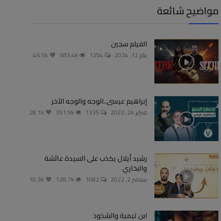
مواضيح شائعة
الفيلم سجين
يناير 12, 2024
1254
583.4k
46.5k
إبراهيم عيسى..الوجه والوجه الآخر
فبراير 24, 2022
1335
351.9k
28.1k
رشيد أيلال يكذب على السيدة عائشة
والبخاري
سبتمبر 2, 2022
1082
128.7k
10.3k
ابن تيمية والشذوذ