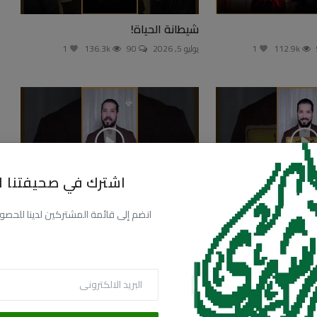
شيطانة الحياة!
112.9k
1
يوليو 5, 2026
90
136.3k
1
اشترك في صحيفتنا ال
للي بتعمله دا يا دكتور
كل دا علشان سواد عيون الصهاينة!؟
انضم إلى قائمة المشتركين لدينا للحصول عل
يوليو 15, 2026
92
84.2k
154.8k