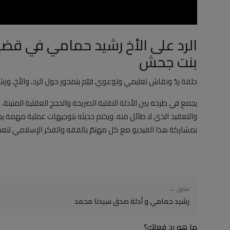
الرد على الأخ رشيد حمامي في قضية
بنت جحش
حلقة ردّ ونقاش تعليمي وتوعوي قيّم يتمحور حول الرد، والأخ، ور
يجمع في طرحه بين الأدلة النقلية الصريحة والحجج العقلية المتينة
والتعقيد الذي لا طائل منه. ويختم حديثه بتوجيهات عملية مهمة ي
بمشاركة هذا الفيديو مع كل مهتمّ بالفقه والفكر الإسلامي لتعميم
سابق ←
رشيد حمامي و أدلة صدق سيدنا محمد
ما هو رد فعلك؟