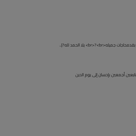
br>?<b> يلا الحمد لله?|..
ابعين أجمعين بإحسان إلى يوم الدين