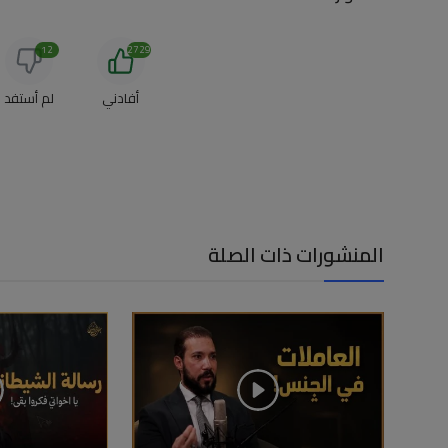
12
2729
أفادني
لم أستفد
المنشورات ذات الصلة