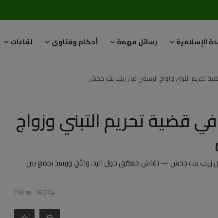
دة الإسلامية
رسائل مهمة
أحكام وفتاوى
لقاءات
ضية تحريم التبني وزواج الرسول من زينب بنت جحش
في قضية تحريم التبني وزواج
من زينب بنت جحش — نقاش معمّق حول الرد، والأخ، ورشيد يجمع بين
76k
965