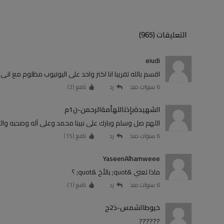
التعليقات (965)
eiudi
اقسم بالله تقريبا انا اكتر واحد على اليوتيوب مظلوم مع انى بقدمحاجات جميله<r
6 سنوات منذ
رد
نافع (
2
)
الشهيدةبإذناللهأمةالرحمن-ن1م
اللهم صل وسلم وبارك على نبينا محمد وعلى آله وصحبه والت
6 سنوات منذ
رد
نافع (
15
)
YaseenAlhamweee
ماذا تعني &quot; بالأخ &quot; ؟
6 سنوات منذ
رد
نافع (
1
)
خيوطالشمس-ذ2ح
??????