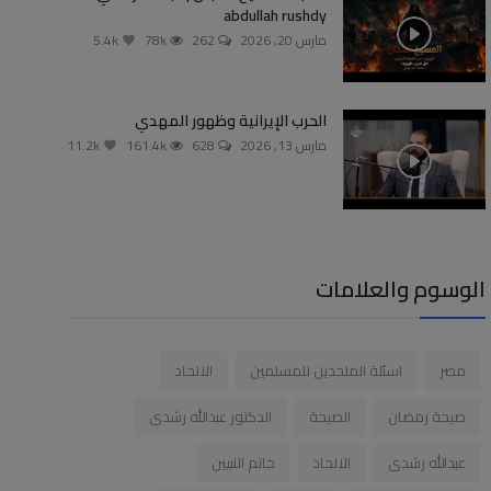
abdullah rushdy
مارس 20, 2026
262
78k
5.4k
الحرب الإيرانية وظهور المهدي
مارس 13, 2026
628
161.4k
11.2k
الوسوم والعلامات
مصر
اسئلة الملحدين للمسلمين
الالحاد
صيحة رمضان
الصيحة
الدكتور عبدالله رشدى
عبدالله رشدى
الالحاد
خاتم النبيين