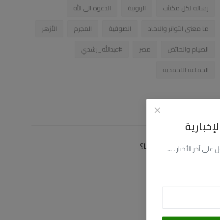
رساله لكل مكتئب
الربوبية
الدعوه الى الله
ما معنى التواتر والاحاد
الصوفية
المجرم
الأزهر
الصيام والحائض
مصر
#عبدالله_رشدي
الجماعة الاحمدية
زاوية التصويت
إخبارية
كيف توصلت الى موقعنا؟
ى آخر الأخبار ، ...
عن طريق البحث
عن طريق فيسبوك
عن طريق اليوتيوب
عن طريق صديق لى