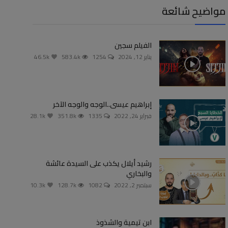
مواضيح شائعة
الفيلم سجين
يناير 12, 2024
1254
583.4k
46.5k
إبراهيم عيسى..الوجه والوجه الآخر
فبراير 24, 2022
1335
351.8k
28.1k
رشيد أيلال يكذب على السيدة عائشة
والبخاري
سبتمبر 2, 2022
1082
128.7k
10.3k
ابن تيمية والشذوذ