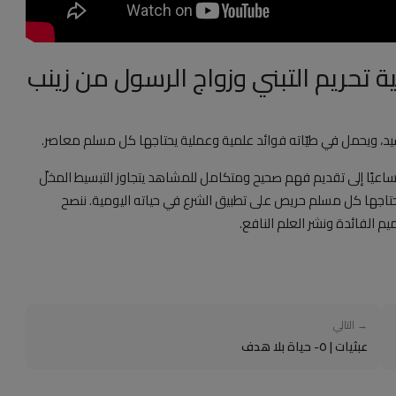
 تحريم التبني وزواج الرسول من زينب
شيد، ويحمل في طيّاته فوائد علمية وعملية يحتاجها كل مسلم معاصر.
، ساعيًا إلى تقديم فهم صحيح ومتكامل للمشاهد يتجاوز التبسيط المخلّ
حتاجها كل مسلم حريص على تطبيق الشرع في حياته اليومية. ننصح
 الفائدة ونشر العلم النافع.
→ التالي
عبثيات | ٥- حياة بلا هدف