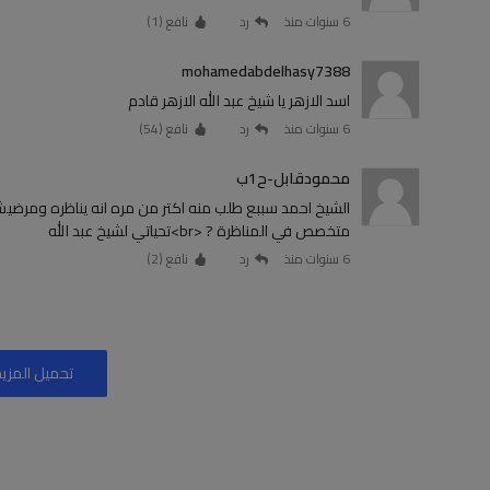
6 سنوات منذ
رد
نافع (
1
)
mohamedabdelhasy7388
اسد الازهر يا شيخ عبد الله الازهر قادم
6 سنوات منذ
رد
نافع (
54
)
محمودقابل-ح1ب
الشيخ احمد سببع طلب منه اكتر من مره انه يناظره ومرضيش
متخصص في المناظرة ? <br>تحياتي لشيخ عبد الله
6 سنوات منذ
رد
نافع (
2
)
تحميل المزيد