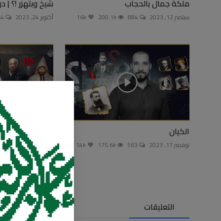
ملكة جمال بالحجاب
شيخ وبتهزر !؟ | د
سبتمبر 12, 2023
884
200.1k
16k
أكتوبر 24, 2023
444
الكيان
سفاح الجيزة
نوفمبر 17, 2023
563
175.6k
14k
ديسمبر 1, 2023
395
التعليقات