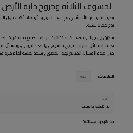
الخسوف الثلاثة وخروج دابة الأرض 
يطرح الشيخ عبدالله رشدي في هذا الفيديو رؤيته المؤصّلة حول ال
تدع مجالًا للشك.
يتطرّق إلى جوانب متعددة ومتشعّبة من الموضوع مستشهدًا بنصوص ا
هذه المسائل بمنهج شرعي سليم في واقعه اليومي. ويستدلّ بنماذج
مثل هذه القضايا. المتابع لهذا المحتوى سيجد نفسه أمام طرح
العلامات:
مصر
سابق ←
ما هكذا يا سعد
ما هو رد فعلك؟