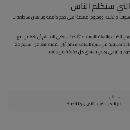
التي ستكلم الناس
خسوف، والثلاثة، ووخروج، معتمدًا على حجج دامغة وبراهين ساطعة لا
لكتاب والسنة النبوية، مبيّنًا كيف ينبغي للمسلم أن يتعامل مع
 تطبيقية من سيرة السلف الصالح تُبيّن كيفية التعامل السليم مع
 فكري وشرعي رصين يستحقّ كل دقيقة من وقته.
→ التالي
نار اليمن التي ستنتهي بها الحياة