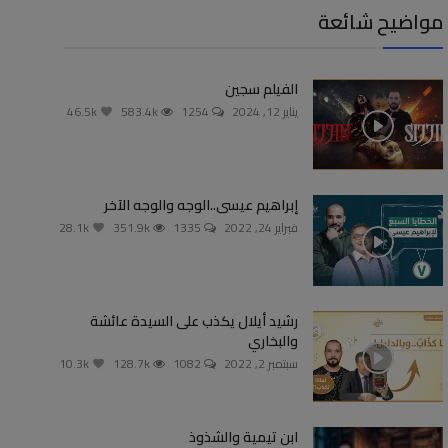
مواضيح شائعة
الفيلم سجين
يناير 12, 2024
1254
583.4k
46.5k
إبراهيم عيسى..الوجه والوجه الآخر
فبراير 24, 2022
1335
351.9k
28.1k
رشيد أيلال يكذب على السيدة عائشة
والبخاري
سبتمبر 2, 2022
1082
128.7k
10.3k
ابن تيمية والشذوذ