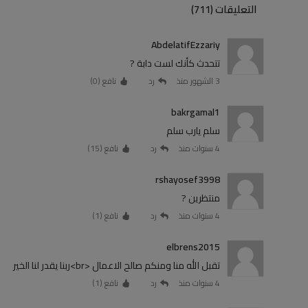
التعليقات (711)
AbdelatifEzzariy
تتحدث كأنك لست دابة ?
3 الشهور منذ
رد
نافع (
0
)
bakrgamal1
سلم يارب سلم
4 سنوات منذ
رد
نافع (
15
)
rshayosef3998
منتظرين ?
4 سنوات منذ
رد
نافع (
1
)
elbrens2015
تقبل الله منا ومنكم صالح الاعمال <br>ربنا يقدر لنا الخير
4 سنوات منذ
رد
نافع (
1
)