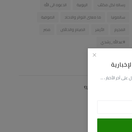
رساله لكل مكتئب
الربوبية
الدعوه الى الله
سالمونيا
ما معنى التواتر والاحاد
الصوفية
المجرم
الأزهر
الصيام والحائض
مصر
#عبدالله_رشدي
إخبارية
زاوية التصويت
ى آخر الأخبار ، ...
كيف توصلت الى موقعنا؟
عن طريق البحث
عن طريق فيسبوك
عن طريق اليوتيوب
عن طريق صديق لى