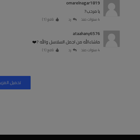
omarelnagar1819
يا مرحب?
4 سنوات منذ
رد
نافع (
1
)
ataahany6576
ماشاءالله من اجمل السلاسل والله ?❤️
4 سنوات منذ
رد
نافع (
1
)
تحميل المزيد