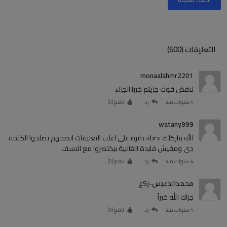
التعليقات (600)
monaalahmr2201
لافض فوك جزيتم خيرا الجزاء
4 سنوات منذ
رد
نافع (
0
)
watany999
الله يباركلك <br> دايرة على اغلب التعليقات انصحهم يصلحوا الكلمة
دى ومفيش فايدة الغالبية بيختصروا مع الاسف
4 سنوات منذ
رد
نافع (
0
)
محمدالدعيس-ز5ع
جزاك الله خيراً
4 سنوات منذ
رد
نافع (
0
)