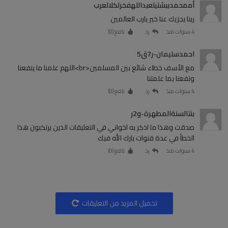
أممحمدببشتيلعبداللهفخرلكلالعرب
ربنا يجزيك عنا خير يارب العالمين
4 سنوات منذ
رد
نافع (
0
)
احمدسليمان-ر7ق5
مع الأسف خطاء شائع بين المسلمين<br>اللهم علمنا ما ينفعنا
ونفعنا بما علمتنا
4 سنوات منذ
رد
نافع (
0
)
بنتالسنةالمطهرة-و2ر
صدقت وهذا ما اذكر به اخواني في التعليقات الذين يرتكبون هذا
الخطأ في عدة قنوات بارك الله فيك
4 سنوات منذ
رد
نافع (
0
)
تحميل المزيد من التعليقات