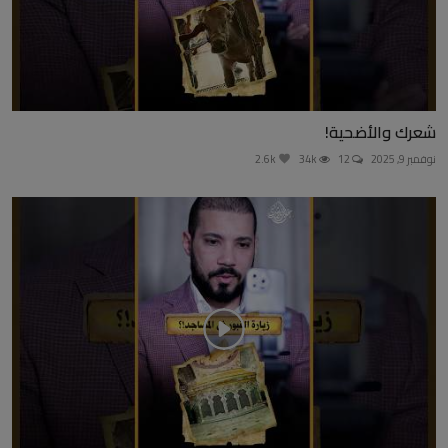
شعرك والأضحية!
نوفمبر 9, 2025
12
34k
2.6k