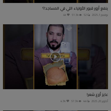
ينفع أزور قبور الأولياء اللي في المساجد!؟
نوفمبر 1, 2025
52
51.3k
4k
عايز أزرع شعر!
أكتوبر 20, 2025
44
57.3k
4.3k