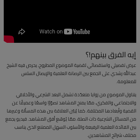
العلمانية
مقالات مكتوبة
المزيد
إيه الفرق بينهم!؟
Arabic
عرض تفصيلي واستقصائي لقضية الموضوع المطروح، يحرص فيه الشيخ
عبدالله رشدي على الجمع بين الرصانة العلمية والإيصال السلس
للمعلومة.
يتناول الموضوع من زوايا متعدّدة تشمل البعد الشرعي والأخلاقي
والاجتماعي والفكري، ممّا يمنح المشاهد تصوّرًا واسعًا وعميقًا عن
القضية وأبعادها المختلفة. كما يُبيّن العلاقة بين هذه المسألة وغيرها
من المسائل الشرعية ذات الصلة، ممّا يُوسّع أفق المشاهد. فيديو يجمع
بين الفائدة العلمية الرفيعة والأسلوب السهل الممتنع الذي يناسب
مختلف شرائح المشاهدين.