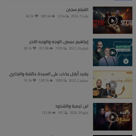
الفيلم سجين
يناير 12, 2024
1254
583.4k
46.5k
إبراهيم عيسى..الوجه والوجه الآخر
فبراير 24, 2022
1335
351.8k
28.1k
رشيد أيلال يكذب على السيدة عائشة والبخاري
سبتمبر 2, 2022
1082
128.7k
10.3k
ابن تيمية والشذوذ
مايو 29, 2026
107
123.8k