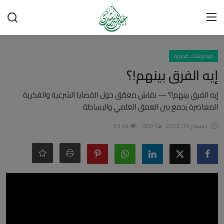
تسجيل الدخول
تسجيل
فيديوهات قصيرة
إيه الفرق بينهم!؟
الرئيسية
إيه الفرق بينهم!؟ — نقاش معمّق حول القضايا الشرعية والفكرية
المعاصرة يجمع بين العمق العلمي والبساطة
شبهات وردود
ديسمبر 19, 2022
600
93.6k
العقيدة الإسلامية
رسائل مهمة
أحكام وفتاوى
لقاءات