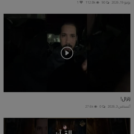
يونيو 19, 2026
90
112.8k
1
زلزال!
أغسطس 3, 2026
0
27.6k