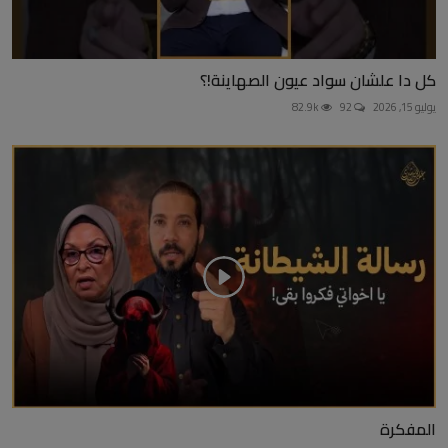
كل دا علشان سواد عيون الصهاينة!؟
يوليو 15, 2026
92
82.9k
المفكرة