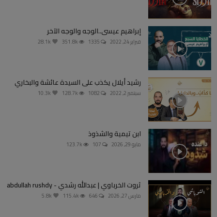
إبراهيم عيسى..الوجه والوجه الآخر
فبراير 24, 2022
1335
351.8k
28.1k
رشيد أيلال يكذب على السيدة عائشة والبخاري
سبتمبر 2, 2022
1082
128.7k
10.3k
ابن تيمية والشذوذ
مايو 29, 2026
107
123.7k
ثروت الخرباوي | عبدالله رشدي - abdullah rushdy
مارس 27, 2026
646
115.4k
5.8k