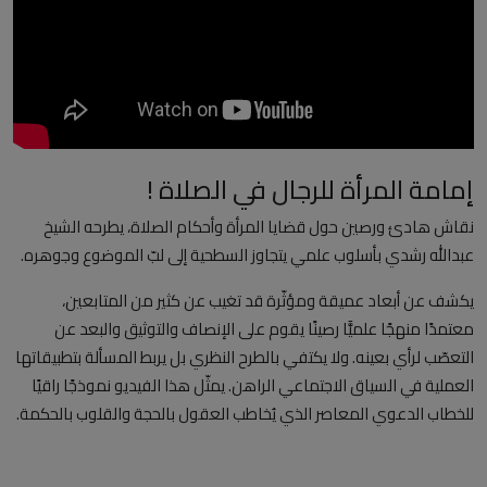
العلمانية
مقالات مكتوبة
المزيد
إمامة المرأة للرجال في الصلاة !
Arabic
نقاش هادئ ورصين حول قضايا المرأة وأحكام الصلاة، يطرحه الشيخ
عبدالله رشدي بأسلوب علمي يتجاوز السطحية إلى لبّ الموضوع وجوهره.
يكشف عن أبعاد عميقة ومؤثّرة قد تغيب عن كثير من المتابعين،
معتمدًا منهجًا علميًّا رصينًا يقوم على الإنصاف والتوثيق والبعد عن
التعصّب لرأي بعينه. ولا يكتفي بالطرح النظري بل يربط المسألة بتطبيقاتها
العملية في السياق الاجتماعي الراهن. يمثّل هذا الفيديو نموذجًا راقيًا
للخطاب الدعوي المعاصر الذي يُخاطب العقول بالحجة والقلوب بالحكمة.