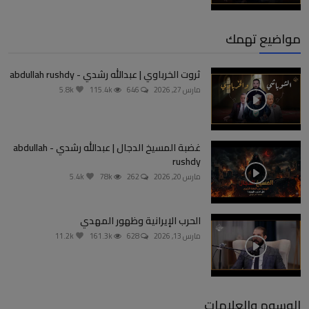
مواضيع تهمك
ثروت الخرباوي | عبدالله رشدي - abdullah rushdy
مارس 27, 2026
646
115.4k
5.8k
غضبة المسيخ الدجال | عبدالله رشدي - abdullah
rushdy
مارس 20, 2026
262
78k
5.4k
الحرب الإيرانية وظهور المهدي
مارس 13, 2026
628
161.3k
11.2k
الوسوم والعلامات