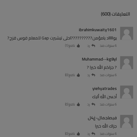
التعليقات (600)
ibrahimkuwaity1601
يواااااد يامؤمن??????????احلى تيشيرت Gap للمعلم قوس قزح?
6 سنوات منذ
رد
نافع (
1
)
Muhammad--kg8yl
? جزاكم الله خيرا ?
6 سنوات منذ
رد
نافع (
0
)
yiehyatrades
أحسن الله أليك
6 سنوات منذ
رد
نافع (
0
)
فيصلجمال-غ4ل
جزاك الله خيرا
6 سنوات منذ
رد
نافع (
0
)