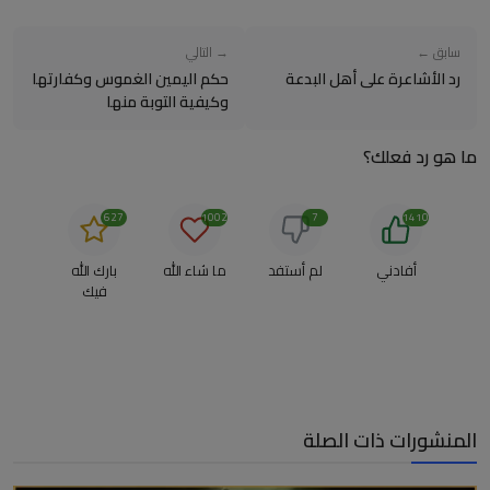
سابق ←
→ التالي
رد الأشاعرة على أهل البدعة
حكم اليمين الغموس وكفارتها
وكيفية التوبة منها
ما هو رد فعلك؟
627
1002
7
1410
أفادني
لم أستفد
ما شاء الله
بارك الله
فيك
المنشورات ذات الصلة