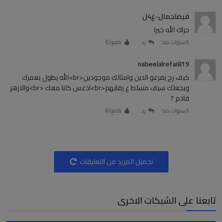
فيصلجمال-غ4ل
جزاك الله خيرا
6 سنوات منذ
رد
نافع (
0
)
nabeelalrefai819
كيف رح يفرغو الدين وامثالك موجودين<br>الله يطول بعمرك
ويجعلك سيف مسلط ع رقابهم<br>ادعس كلنا معك <br>والازهر
قادم ?
6 سنوات منذ
رد
نافع (
0
)
تحميل المزيد من التعليقات
تابعنا على الشبكات الاخرى