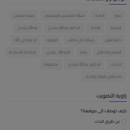
مصر
الالحاد
اسئلة الملحدين للمسلمين
صيحة رمضان
الصيحة
الالحاد
الدكتور عبدالله رشدى
عبدالله رشدى
خاتم النبيين
رساله لكل مكتئب
الربوبية
الدعوه الى الله
الصيام والحائض
مصر
#عبدالله_رشدي
الجماعة الاحمدية
الحجاب
الدكتور عبدالله رشدى
سالمونيا
ما معنى التواتر والاحاد
زاوية التصويت
كيف توصلت الى موقعنا؟
عن طريق البحث