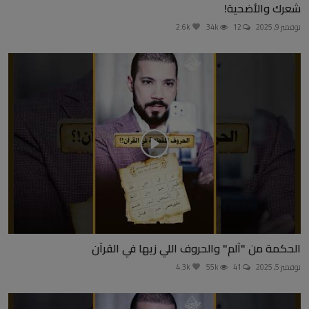
شعرك والأضحية!
نوفمبر 9, 2025
12
34k
2.6k
الحكمة من "آلم" والحروف اللي زيها في القرآن
نوفمبر 5, 2025
41
55k
4.3k