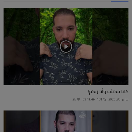
كلنا بنكتئب وأنا زيكم!
مارس 28, 2026
181
69.1k
2k