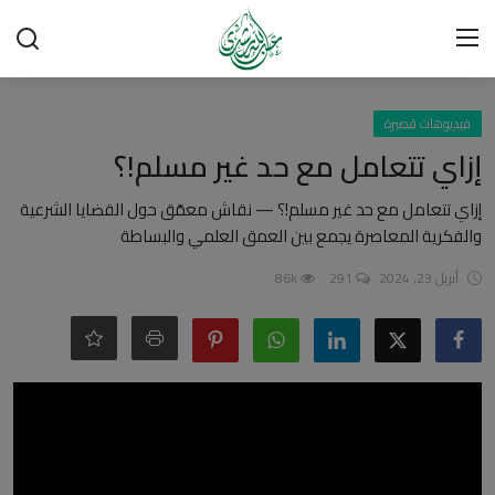
تسجيل الدخول
تسجيل
فيديوهات قصيرة
إزاي تتعامل مع حد غير مسلم!؟
الرئيسية
إزاي تتعامل مع حد غير مسلم!؟ — نقاش معمّق حول القضايا الشرعية
والفكرية المعاصرة يجمع بين العمق العلمي والبساطة
شبهات وردود
أبريل 23, 2024
291
86k
العقيدة الإسلامية
رسائل مهمة
أحكام وفتاوى
لقاءات