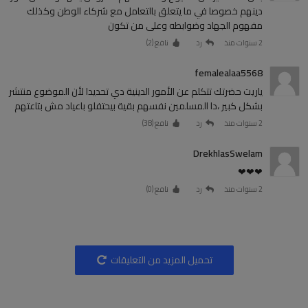
دينهم خصوصا في ما يتعلق بالتعامل مع شركاء الوطن وكذلك
مفهوم الجهاد وضوابطه وعلى من تكون
2 سنوات منذ
رد
نافع (
2
)
femalealaa5568
ياريت حضرتك تتكلم عن الأمور الدينية دي تحديدا لأن الموضوع منتشر
بشكل كبير ،دا المسلمين نفسهم بقية بيحتفلو باعياد مش بتاعتهم
2 سنوات منذ
رد
نافع (
38
)
DrekhlasSwelam
❤❤❤
2 سنوات منذ
رد
نافع (
0
)
تحميل المزيد من التعليقات