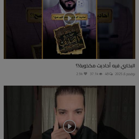
البخاري فيه أحاديث مكذوبة!؟
نوفمبر 6, 2025
48
37.1k
2.9k