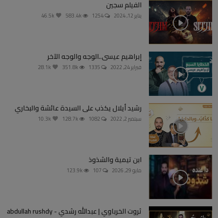
الفيلم سجين
يناير 12, 2024
1254
583.4k
46.5k
إبراهيم عيسى..الوجه والوجه الآخر
فبراير 24, 2022
1335
351.8k
28.1k
رشيد أيلال يكذب على السيدة عائشة والبخاري
سبتمبر 2, 2022
1082
128.7k
10.3k
ابن تيمية والشذوذ
مايو 29, 2026
107
123.9k
ثروت الخرباوي | عبدالله رشدي - abdullah rushdy