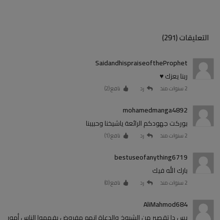
التعليقات (291)
SaidandhispraiseoftheProphet
ربنا يعزك ♥️
2 سنوات منذ
رد
نافع (
2
)
mohamedmanga4892
بوركت جهودكم الرائعة ياشيخنا وحبيبنا
2 سنوات منذ
رد
نافع (
1
)
bestuseofanything6719
بارك الله فيك
2 سنوات منذ
رد
نافع (
0
)
AliMahmod684
بس دا تقصير من الشيوخ والدعاة انهم مفروض يفهموا الناس أمور