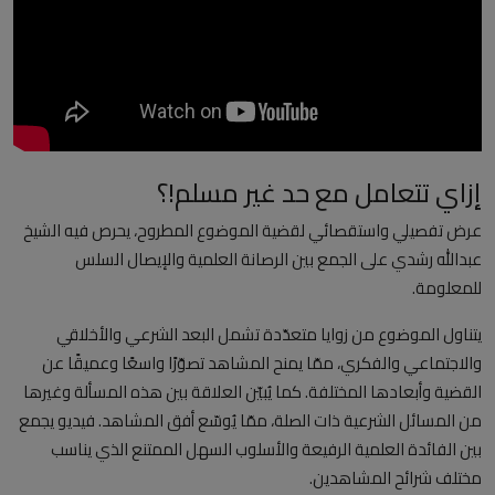
العلمانية
مقالات مكتوبة
المزيد
إزاي تتعامل مع حد غير مسلم!؟
Arabic
عرض تفصيلي واستقصائي لقضية الموضوع المطروح، يحرص فيه الشيخ
عبدالله رشدي على الجمع بين الرصانة العلمية والإيصال السلس
للمعلومة.
يتناول الموضوع من زوايا متعدّدة تشمل البعد الشرعي والأخلاقي
والاجتماعي والفكري، ممّا يمنح المشاهد تصوّرًا واسعًا وعميقًا عن
القضية وأبعادها المختلفة. كما يُبيّن العلاقة بين هذه المسألة وغيرها
من المسائل الشرعية ذات الصلة، ممّا يُوسّع أفق المشاهد. فيديو يجمع
بين الفائدة العلمية الرفيعة والأسلوب السهل الممتنع الذي يناسب
مختلف شرائح المشاهدين.