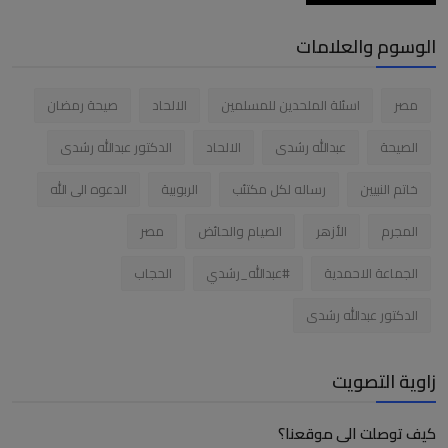
الوسوم والعلامات
مصر
اسئلة الملحدين للمسلمين
الالحاد
صيحة رمضان
الصيحة
عبدالله رشدى
الالحاد
الدكتور عبدالله رشدى
خاتم النبيين
رساله لكل مكتئب
الربوبية
الدعوه الى الله
المجرم
الأزهر
الصيام والحائض
مصر
الجماعة الاحمدية
#عبدالله_رشدي
الحجاب
الدكتور عبدالله رشدى
زاوية التصويت
كيف توصلت الى موقعنا؟