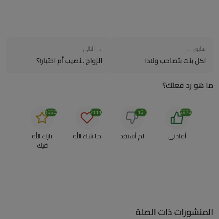
سابق ←
→ التالي
لكل بنت بتصاحب ولاد!
الزواج ..نصيب أم اختيار!؟
ما هو رد فعلك؟
1320
2111
13
2973
أفادني
لم أستفد
ما شاء الله
بارك الله
فيك
المنشورات ذات الصلة