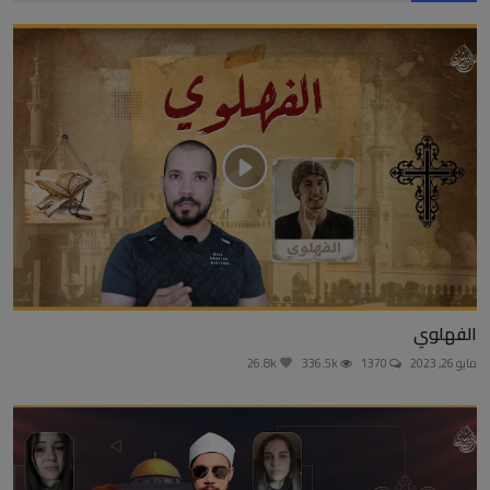
الفهلوي
مايو 26, 2023
1370
336.5k
26.8k