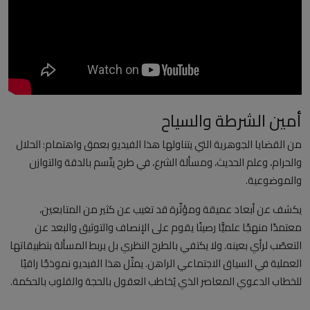
العلمانية
مقالات مكتوبة
المزيد
أمين الشرطة والسياح
Arabic
من القضايا الجوهرية التي يتناولها هذا الفيديو بعمق واهتمام: الحلال
والحرام، وعلم الحديث، ومسألة الشرع، في طرح يتّسم بالدقة والتوازن
والموضوعية.
يكشف عن أبعاد عميقة ومؤثّرة قد تغيب عن كثير من المتابعين،
معتمدًا منهجًا علميًّا رصينًا يقوم على الإنصاف والتوثيق والبعد عن
التعصّب لرأي بعينه. ولا يكتفي بالطرح النظري بل يربط المسألة بتطبيقاتها
العملية في السياق الاجتماعي الراهن. يمثّل هذا الفيديو نموذجًا راقيًا
للخطاب الدعوي المعاصر الذي يُخاطب العقول بالحجة والقلوب بالحكمة.