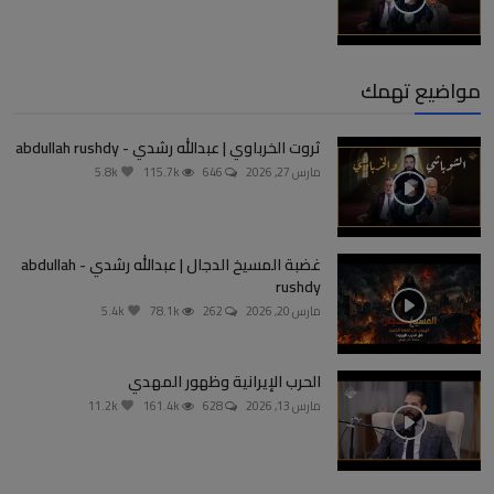
مواضيع تهمك
ثروت الخرباوي | عبدالله رشدي - abdullah rushdy
مارس 27, 2026
646
115.7k
5.8k
غضبة المسيخ الدجال | عبدالله رشدي - abdullah
rushdy
مارس 20, 2026
262
78.1k
5.4k
الحرب الإيرانية وظهور المهدي
مارس 13, 2026
628
161.4k
11.2k