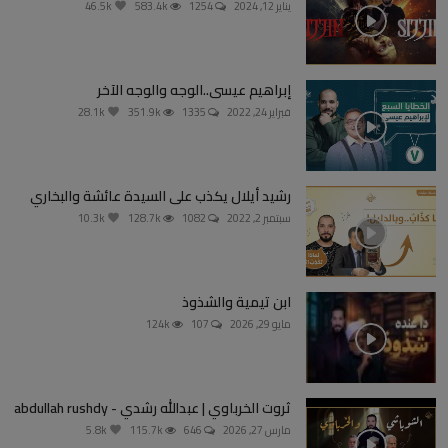
يناير 12, 2024
1254
583.4k
46.5k
إبراهيم عيسى..الوجه والوجه الآخر
فبراير 24, 2022
1335
351.9k
28.1k
رشيد أيلال يكذب على السيدة عائشة والبخاري
سبتمبر 2, 2022
1082
128.7k
10.3k
ابن تيمية والشذوذ
مايو 29, 2026
107
124k
ثروت الخرباوي | عبدالله رشدي - abdullah rushdy
مارس 27, 2026
646
115.7k
5.8k