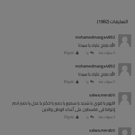
التعليقات (1982)
mohamedmanga4892
الله يفتح عليك يا سيدنا
3 سنوات منذ
رد
نافع (
0
)
mohamedmanga4892
الله يفتح عليك يا سيدنا
3 سنوات منذ
رد
نافع (
0
)
salwa.merabti
اللهم يا قوي يا شديد يا سميع يا بصير يا حَكَم يا عدل يا نصير انصر
إخواننا في فلسطين على أعداء الوطن والدين
3 سنوات منذ
رد
نافع (
3
)
salwa.merabti