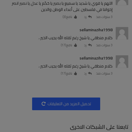
اللهم يا قوي يا شديد يا سميع يا بصير يا حَكَم يا عدل يا نصير انصر
إخواننا في فلسطين على أعداء الوطن والدين
3 سنوات منذ
رد
نافع (
3
)
sellaminaziha1998
كلام منطقي يا شيخ رغم ثقله الله يجيب الخير ،
3 سنوات منذ
رد
نافع (
17
)
sellaminaziha1998
كلام منطقي يا شيخ رغم ثقله الله يجيب الخير ،
3 سنوات منذ
رد
نافع (
17
)
تحميل المزيد من التعليقات
تابعنا على الشبكات الاخرى