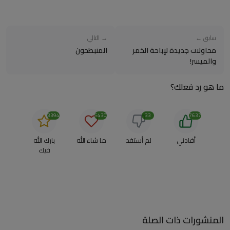
سابق ←
→ التالي
محاولات جديدة لإباحة الخمر
المنبطحون
والميسر!
ما هو رد فعلك؟
3394
5430
33
7637
أفادني
لم أستفد
ما شاء الله
بارك الله
فيك
المنشورات ذات الصلة