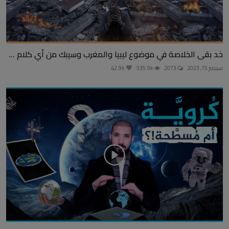
خد بقى الخلاصة في موضوع ليبيا والمغرب وسيبك من أي كلام ...
سبتمبر 15, 2023
2073
535.9k
42.9k