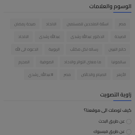
الوسوم والعلامات
مصر
اسئلة الملحدين للمسلمين
الالحاد
صيحة رمضان
الصيحة
الدكتور عبدالله رشدى
عبدالله رشدى
الالحاد
خاتم النبيين
رساله لكل مكتئب
الربوبية
الدعوه الى الله
سالمونيا
ما معنى التواتر والاحاد
الصوفية
المجرم
الأزهر
الصيام والحائض
مصر
#عبدالله_رشدي
زاوية التصويت
كيف توصلت الى موقعنا؟
عن طريق البحث
عن طريق فيسبوك