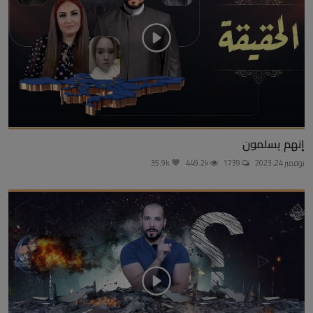
إنهم يسلمون
نوفمبر 24, 2023
1739
449.2k
35.9k