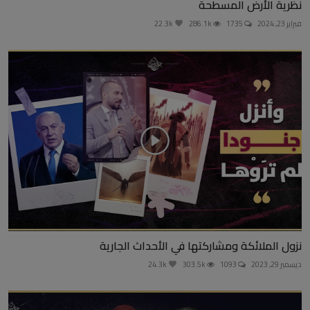
نظرية الأرض المسطحة
فبراير 23, 2024
1735
286.1k
22.3k
نزول الملائكة ومشاركتها في الأحداث الجارية
ديسمبر 29, 2023
1093
303.5k
24.3k