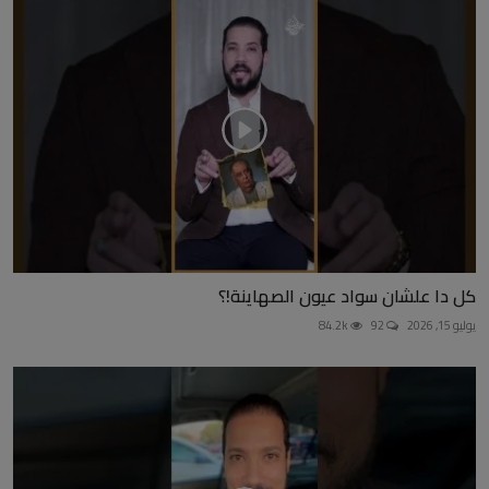
كل دا علشان سواد عيون الصهاينة!؟
يوليو 15, 2026
92
84.2k