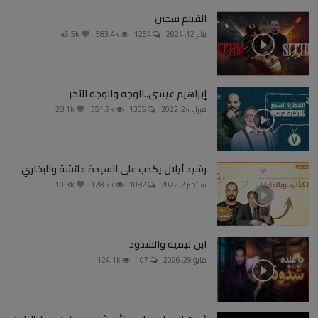
الفيلم سجين
يناير 12, 2024
1254
583.4k
46.5k
إبراهيم عيسى..الوجه والوجه الآخر
فبراير 24, 2022
1335
351.9k
28.1k
رشيد أيلال يكذب على السيدة عائشة والبخاري
سبتمبر 2, 2022
1082
128.7k
10.3k
ابن تيمية والشذوذ
مايو 29, 2026
107
124.1k