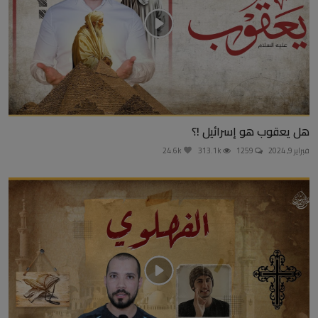
هل يعقوب هو إسرائيل !؟
فبراير 9, 2024
1259
313.1k
24.6k