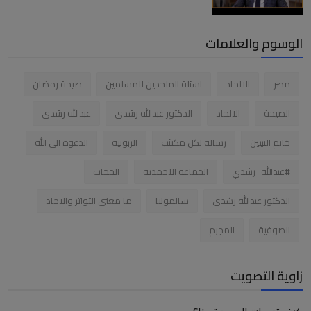
الوسوم والعلامات
مصر
الالحاد
اسئلة الملحدين للمسلمين
صيحة رمضان
الصيحة
الالحاد
الدكتور عبدالله رشدى
عبدالله رشدى
خاتم النبيين
رساله لكل مكتئب
الربوبية
الدعوه الى الله
#عبدالله_رشدي
الجماعة الاحمدية
الحجاب
الدكتور عبدالله رشدى
سالمونيا
ما معنى التواتر والاحاد
الصوفية
المجرم
زاوية التصويت