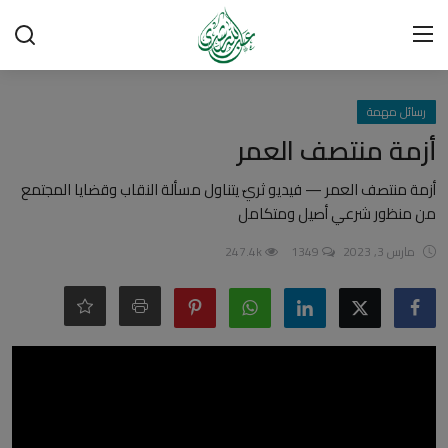
تسجيل الدخول
تسجيل
رسائل مهمة
أزمة منتصف العمر
الرئيسية
أزمة منتصف العمر — فيديو ثريّ يتناول مسألة النقاب وقضايا المجتمع
من منظور شرعي أصيل ومتكامل
شبهات وردود
مارس 3, 2023
1349
247.4k
العقيدة الإسلامية
رسائل مهمة
أحكام وفتاوى
لقاءات