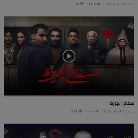
يونيو 9, 2023
1000
238.8k
19.1k
سفاح الجيزة
ديسمبر 1, 2023
395
122.7k
9.8k