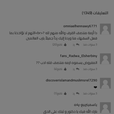
التعليقات (1349)
omniaelhennawy6771
دا أزمة منتصف القرف والله منهم لله ?<br>اللهم لا تؤاخذنا بما
فعل السفهاء منا وردنا إليك رداً جميلاً يارب العالمين
3 سنوات منذ
رد
نافع (
20
)
fans_Radwa_Elsherbiny
المفروض يسموه ازمه منتصف قله ادب ??
3 سنوات منذ
رد
نافع (
4
)
discoverislamandmuslimsrel7290
❤️
3 سنوات منذ
رد
نافع (
1
)
ياسمينربيع-ر4ه
بارك الله فيك يا دكتور و ثبتك على الحق