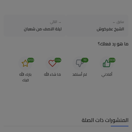
سابق ←
→ التالي
الشيخ عفركوش
ليلة النصف من شعبان
ما هو رد فعلك؟
3959
6334
39
8908
أفادني
لم أستفد
ما شاء الله
بارك الله
فيك
المنشورات ذات الصلة