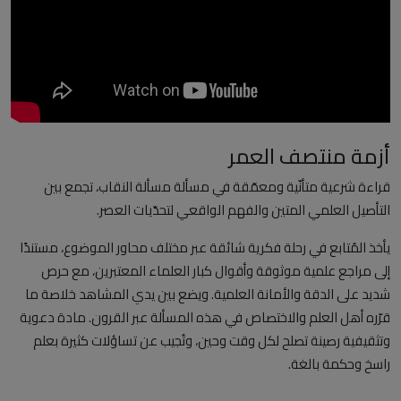
العلمانية
مقالات مكتوبة
المزيد
أزمة منتصف العمر
Arabic
قراءة شرعية متأنّية ومعمّقة في مسألة مسألة النقاب، تجمع بين
التأصيل العلمي المتين والفهم الواقعي لتحدّيات العصر.
يأخذ المُتابع في رحلة فكرية شائقة عبر مختلف محاور الموضوع، مستندًا
إلى مراجع علمية موثوقة وأقوال كبار العلماء المعتبرين، مع حرص
شديد على الدقة والأمانة العلمية. ويضع بين يدي المشاهد خلاصة ما
قرّره أهل العلم والاختصاص في هذه المسألة عبر القرون. مادة دعوية
وتثقيفية رصينة تصلح لكل وقت وحين، وتُجيب عن تساؤلات كثيرة بعلم
راسخ وحكمة بالغة.