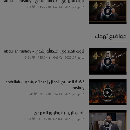
ثروت الخرباوي | عبدالله رشدي - abdullah rushdy
مارس 27, 2026
646
115.7k
5.8k
مواضيع تهمك
ثروت الخرباوي | عبدالله رشدي - abdullah rushdy
مارس 27, 2026
646
115.7k
5.8k
غضبة المسيخ الدجال | عبدالله رشدي - abdullah
rushdy
مارس 20, 2026
262
78.1k
5.4k
الحرب الإيرانية وظهور المهدي
مارس 13, 2026
628
161.4k
11.2k