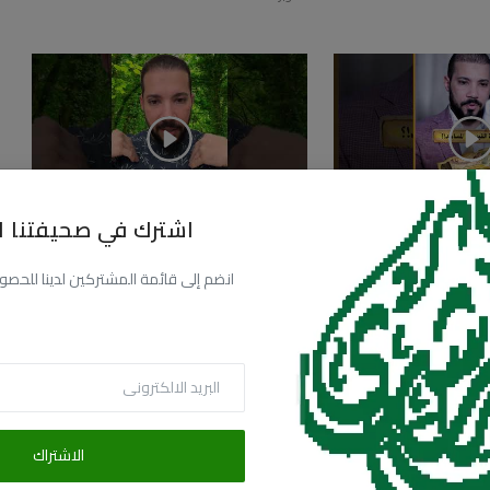
اشترك في صحيفتنا ال
ولياء اللي في
كلنا بنكتئب وأنا زيكم!
مارس 28, 2026
181
69.1k
2k
انضم إلى قائمة المشتركين لدينا للحصول عل
4k
51.3k
الاشتراك