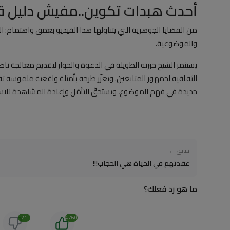
أحدث هبدات تكوين..مفيش دليل قاط
من القضايا الجوهرية التي يتناولها هذا الفيديو بعمق واهتمام: ال
والموضوعية.
يستثمر الشيخ خبرته الطويلة في الدعوة والحوار لتقديم معالجة ناض
الثقافية لجمهور المتابعين. ويعزّز طرحه بأمثلة واقعية ملموسة ت
جديدة في فهم الموضوع، ويستحقّ التأمّل وإعادة المشاهدة للا
سابق ←
عقدتهم في الحياة هي الحجاب!!!
ما هو رد فعلك؟
21
4760