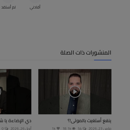
أفادني
لم أستفد
المنشورات ذات الصلة
ينفع أستغيث بالموتى!؟
دي الإضاءة يا ش
مارس 23, 2026
54
18.1k
1k
أبريل 26, 2026
0