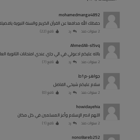
mohamedmanga4892
حفظك الله مدافعا عن القرآن الكريم والسنة النبوية يافضيلة الدكتور ا
2 سنوات منذ
رد
نافع (
22
)
AhmedAli-sl5vq
بالله عليكم ادعولي في الي جاي عندي امتحانات الثانوية العام
2 سنوات منذ
رد
نافع (
7
)
جواهر-م1ط
سلام عليكم شيخي الفاضل
2 سنوات منذ
رد
نافع (
0
)
howidayehia
اللهم انصر الإسلام وأعز المسلمين في كل مكان
2 سنوات منذ
رد
نافع (
1
)
nono8areb252