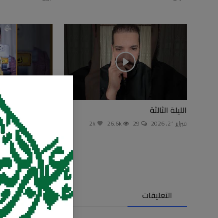
الليلة الثالثة
ينفع أزور قبور الأ
المساجد!؟
فبراير 21, 2026
29
26.6k
2k
نوفمبر 1, 2025
52
التعليقات