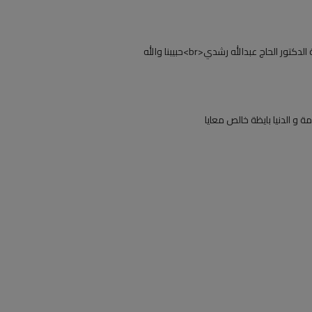
لحاج عبدالله رشدي<br>حبيبنا والله
ة و الدنيا بايظة خالص معايا