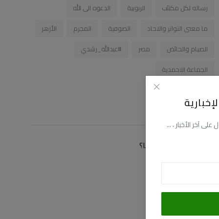
رساله لكل مكتئب
الربوبية
الدعوه الى الله
ما معنى التواتر والاحاد
الصوفية
المجرم
الأزهر
الصيام والحائض
مصر
#عبدالله_رشدي
الجماعة الاحمدية
إخبارية
زاوية التصويت
ى آخر الأخبار ، ...
كيف توصلت الى موقعنا؟
عن طريق البحث
عن طريق فيسبوك
عن طريق اليوتيوب
عن طريق صديق لى