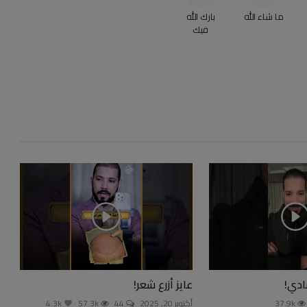
ما شاء الله
بارك الله
فيك
ادي!
عايز أزرع شعر!
37.9k
أكتوبر 20, 2025
44
57.3k
4.3k