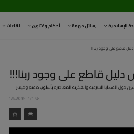
دة الإسلامية
رسائل مهمة
أحكام وفتاوى
لقاءات
يل قاطع على وجود ربنا!!!
ليل قاطع على وجود ربنا!!!
ين حول القضايا الشرعية والفكرية المعاصرة بأسلوب مقنع وميسّر
136.3k
471