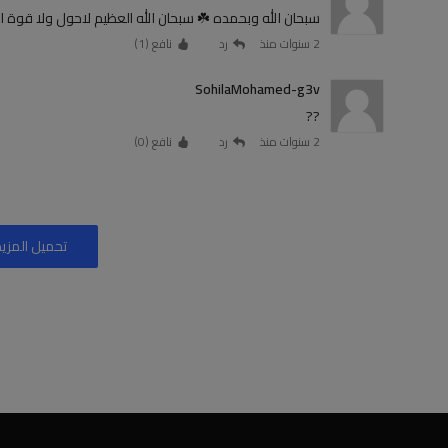
سبحان الله وبحمده ☘️ سبحان الله العظيم لاحول ولا قوة الا
2 سنوات منذ
رد
نافع (
1
)
SohilaMohamed-g3v
??
2 سنوات منذ
رد
نافع (
0
)
تحميل المزيد