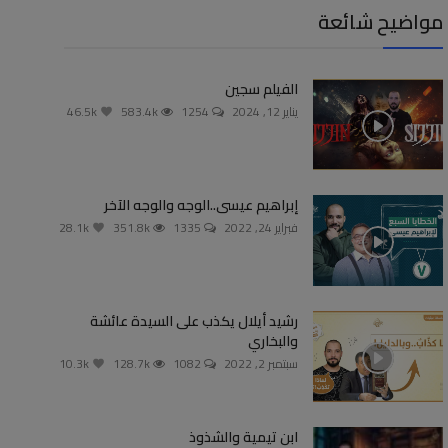
مواضيح شائعة
الفيلم سجين
يناير 12, 2024
1254
583.4k
46.5k
إبراهيم عيسى..الوجه والوجه الآخر
فبراير 24, 2022
1335
351.8k
28.1k
رشيد أيلال يكذب على السيدة عائشة
والبخاري
سبتمبر 2, 2022
1082
128.7k
10.3k
ابن تيمية والشذوذ