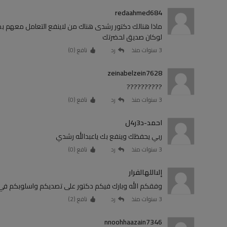
redaahmed684
ماذا هنالك دكتور رشدى هناك من لاينفع التعامل معهم بمو
لوكان صديق لحضرتك
3 سنوات منذ
رد
نافع (
0
)
zeinabelzein7628
??????????
3 سنوات منذ
رد
نافع (
0
)
احمد-د3ر4ل
ربي يحفظك وينفع بك ياعبدالله رشدي
3 سنوات منذ
رد
نافع (
0
)
إلىاللهالفرار
وفقكم الله وبارك فيكم دكتور على تصديكم واسلوبكم في
3 سنوات منذ
رد
نافع (
2
)
nnoohhaazain7346