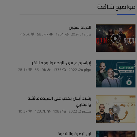
مواضيح شائعة
الفيلم سجين
يناير 12, 2024
1254
583.4k
46.5k
إبراهيم عيسى..الوجه والوجه الآخر
فبراير 24, 2022
1335
351.9k
28.1k
رشيد أيلال يكذب على السيدة عائشة
والبخاري
سبتمبر 2, 2022
1082
128.7k
10.3k
ابن تيمية والشذوذ