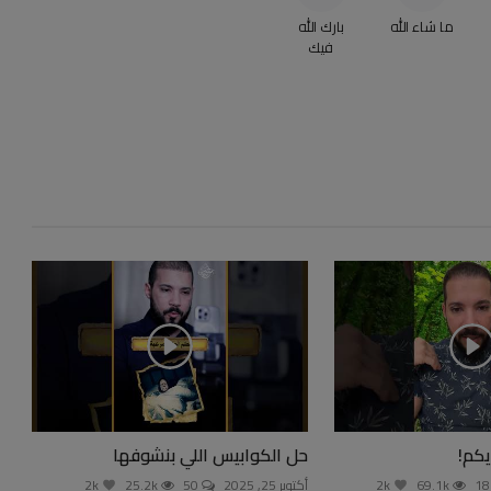
ما شاء الله
بارك الله
فيك
يكم!
حل الكوابيس اللي بنشوفها
69.1k
2k
أكتوبر 25, 2025
50
25.2k
2k