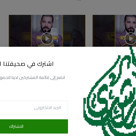
اشترك في صحيفتنا ال
رام!؟
عايز أزرع شعر!
50k
3.9k
أكتوبر 20, 2025
44
57.3k
4.3k
انضم إلى قائمة المشتركين لدينا للحصول عل
الاشتراك
البريد الالكترونى