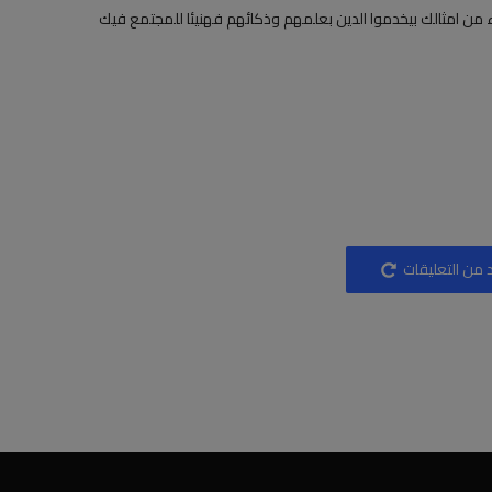
ماء من امثالك بيخدموا الدين بعلمهم وذكائهم فهنيئا للمجتمع فيك
 من التعليقات