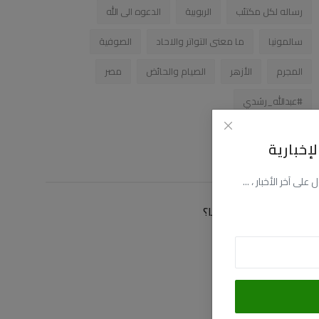
رساله لكل مكتئب
الربوبية
الدعوه الى الله
سالمونيا
ما معنى التواتر والاحاد
الصوفية
المجرم
الأزهر
الصيام والحائض
مصر
#عبدالله_رشدي
إخبارية
زاوية التصويت
ى آخر الأخبار ، ...
كيف توصلت الى موقعنا؟
عن طريق البحث
عن طريق فيسبوك
عن طريق اليوتيوب
عن طريق صديق لى