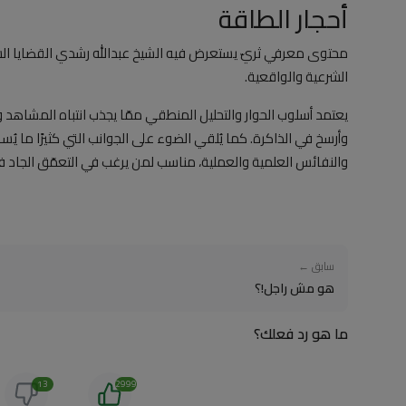
أحجار الطاقة
محتوى معرفي ثريّ يستعرض فيه الشيخ عبدالله رشدي القضايا الشرع
الشرعية والواقعية.
يعتمد أسلوب الحوار والتحليل المنطقي ممّا يجذب انتباه المشاهد ويُ
وأرسخ في الذاكرة. كما يُلقي الضوء على الجوانب التي كثيرًا ما يُ
والنفائس العلمية والعملية، مناسب لمن يرغب في التعمّق الجاد 
سابق ←
هو مش راجل!؟
ما هو رد فعلك؟
13
2999