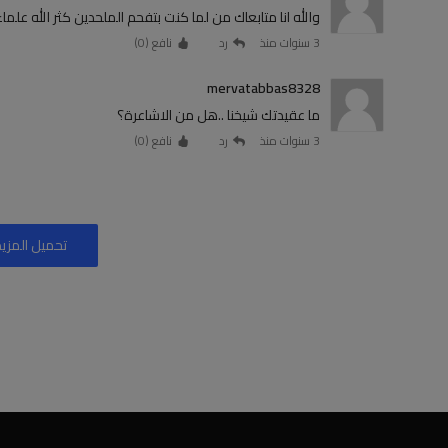
والله انا متابعاك من لما كنت بتفحم الملحدين كثر الله عل
3 سنوات منذ
رد
نافع (
0
)
mervatabbas8328
ما عقيدتك شيخنا ..هل من الاشاعرة؟
3 سنوات منذ
رد
نافع (
0
)
تحميل المزيد