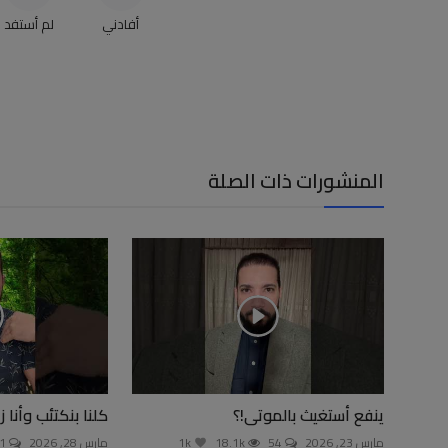
أفادني
لم أستفد
المنشورات ذات الصلة
ينفع أستغيث بالموتى!؟
كلنا بنكتئب وأنا ز
مارس 23, 2026
54
18.1k
1k
مارس 28, 2026
181