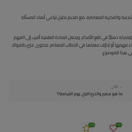
ية والفكرية المعاصرة، مع تقديم تحليل يُراعي أبعاد المسألة
شركه ذهنيًّا في تتبّع الأفكار، ويجعل المادة العلمية أقرب إلى الفهم
ساء فهمها أو يُحرَّف معناها في الخطاب المعاصر. محتوى غنيّ بالفوائد
في هذا الموضوع.
→ التالي
ما هو مصير والديِّ النبي يوم القيامة!؟
1334
2131