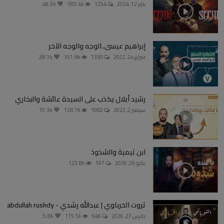
يناير 12, 2024
1254
583.4k
46.5k
إبراهيم عيسى..الوجه والوجه الآخر
فبراير 24, 2022
1335
351.8k
28.1k
رشيد أيلال يكذب على السيدة عائشة والبخاري
سبتمبر 2, 2022
1082
128.7k
10.3k
ابن تيمية والشذوذ
مايو 29, 2026
107
123.8k
ثروت الخرباوي | عبدالله رشدي - abdullah rushdy
مارس 27, 2026
646
115.5k
5.8k