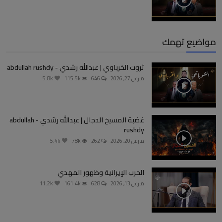
مواضيع تهمك
ثروت الخرباوي | عبدالله رشدي - abdullah rushdy
مارس 27, 2026
646
115.5k
5.8k
غضبة المسيخ الدجال | عبدالله رشدي - abdullah
rushdy
مارس 20, 2026
262
78k
5.4k
الحرب الإيرانية وظهور المهدي
مارس 13, 2026
628
161.4k
11.2k