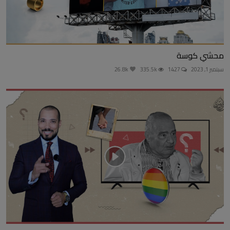
محشي كوسة
سبتمبر 1, 2023
1427
335.5k
26.8k