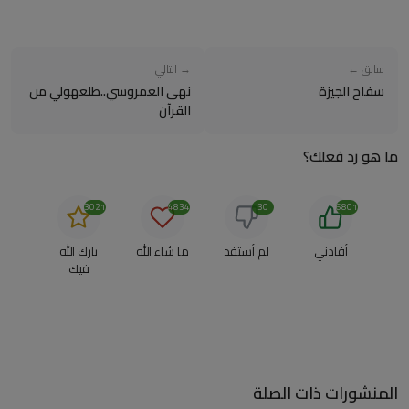
سابق ←
→ التالي
سفاح الجيزة
نهى العمروسي..طلعهولي من
القرآن
ما هو رد فعلك؟
3021
4834
30
6801
أفادني
لم أستفد
ما شاء الله
بارك الله
فيك
المنشورات ذات الصلة