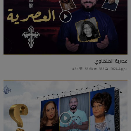
عصرية الطنطاوي
فبراير 4, 2024
365
56.6k
4.5k