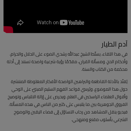
العلمانية
مقالات مكتوبة
المزيد
آدم الطيار
Arabic
في هذا اللقاء، يسلّط الشيخ عبدالله رشدي الضوء على الحلال والحرام،
وأحكام الحج، ومسألة القران، مقدّمًا رؤية شرعية واضحة تستند إلى أدلة
محكمة من الكتاب والسنة.
يُفنّد بالأدلة القاطعة والبراهين الواضحة الأفكار المغلوطة المنتشرة
حول هذا الموضوع، ويُرسي قواعد الفهم السليم المبنيّ على الوحي
وأقوال العلماء الراسخين في العلم. ويحرص على إزالة الالتباس وتوضيح
الفروق الجوهرية بين ما يلتبس على كثير من الناس في هذه المسألة.
فيديو ينقل المشاهد من رحاب التساؤل إلى فضاء اليقين والوضوح
الشرعي بأسلوب مقنع ومنهجي.