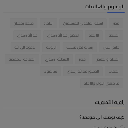
الوسوم والعلامات
مصر
اسئلة الملحدين للمسلمين
الالحاد
صيحة رمضان
الصيحة
الالحاد
الدكتور عبدالله رشدى
عبدالله رشدى
خاتم النبيين
رساله لكل مكتئب
الربوبية
الدعوه الى الله
الصيام والحائض
مصر
#عبدالله_رشدي
الجماعة الاحمدية
الحجاب
الدكتور عبدالله رشدى
سالمونيا
ما معنى التواتر والاحاد
زاوية التصويت
كيف توصلت الى موقعنا؟
عن طريق البحث