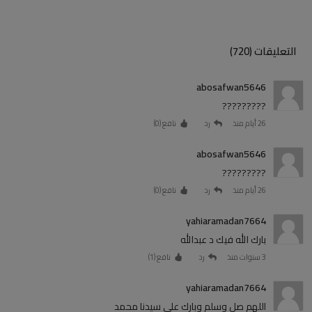
التعليقات (720)
abosafwan5646
?????????
26 أيام منذ
رد
نافع (
0
)
abosafwan5646
?????????
26 أيام منذ
رد
نافع (
0
)
yahiaramadan7664
بارك الله فيك د عبدالله
3 سنوات منذ
رد
نافع (
1
)
yahiaramadan7664
اللهم صل وسلم وبارك على سيدنا محمد