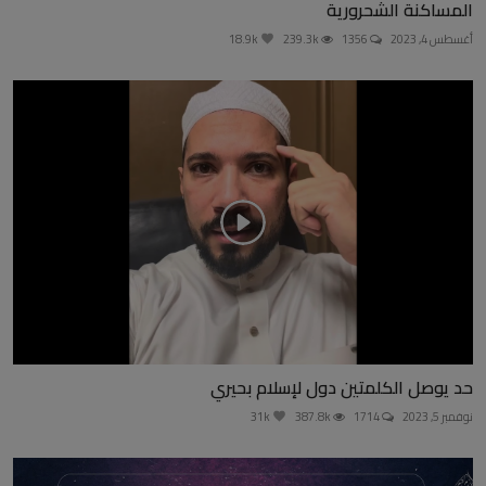
المساكنة الشحرورية
أغسطس 4, 2023
1356
239.3k
18.9k
حد يوصل الكلمتين دول لإسلام بحيري
نوفمبر 5, 2023
1714
387.8k
31k