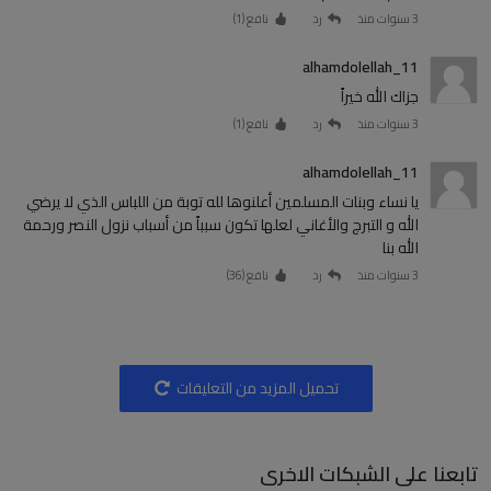
3 سنوات منذ
رد
نافع (
1
)
alhamdolellah_11
جزاك الله خيراً
3 سنوات منذ
رد
نافع (
1
)
alhamdolellah_11
يا نساء وبنات المسلمين أعلنوها لله توبة من اللباس الذي لا يرضي
الله و التبرج والأغاني لعلها تكون سبباً من أسباب نزول النصر ورحمة
الله بنا
3 سنوات منذ
رد
نافع (
36
)
تحميل المزيد من التعليقات
تابعنا على الشبكات الاخرى