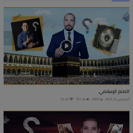
الصنم الإسلامي
أغسطس 25, 2023
1960
791.4k
63.2k